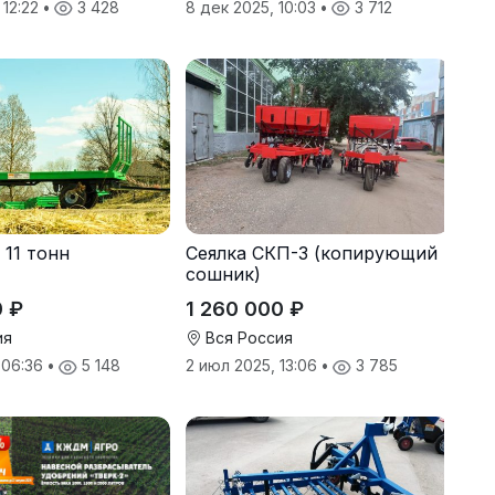
 12:22
•
3 428
8 дек 2025, 10:03
•
3 712
 11 тонн
Сеялка СКП-3 (копирующий
сошник)
0 ₽
1 260 000 ₽
ия
Вся Россия
, 06:36
•
5 148
2 июл 2025, 13:06
•
3 785