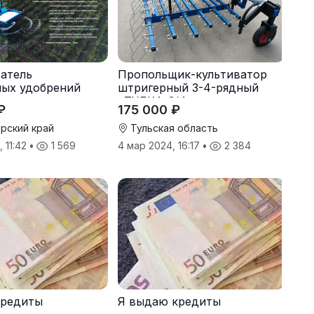
Пропольщик-культиватор
атель
штригерный 3-4-рядный
ных удобрений
«ТУЛКА-3/4»
175 000 ₽
₽
Тульская область
рский край
4 мар 2024, 16:17
•
2 384
 11:42
•
1 569
кредиты
Я выдаю кредиты