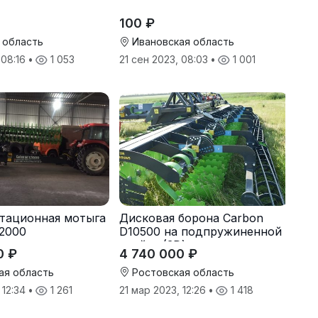
100 ₽
 область
Ивановская область
 08:16
•
1 053
21 сен 2023, 08:03
•
1 001
тационная мотыга
Дисковая борона Carbon
2000
D10500 на подпружиненной
стойке (3D)
0 ₽
4 740 000 ₽
ая область
Ростовская область
 12:34
•
1 261
21 мар 2023, 12:26
•
1 418