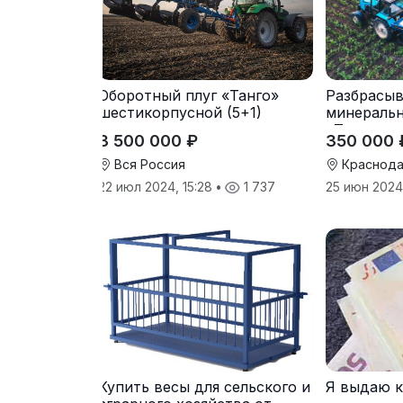
Оборотный плуг «Танго»
Разбрасыв
шестикорпусной (5+1)
минераль
«Тверк»
3 500 000 ₽
350 000 
Вся Россия
Краснода
22 июл 2024, 15:28
•
1 737
25 июн 2024,
Купить весы для сельского и
Я выдаю 