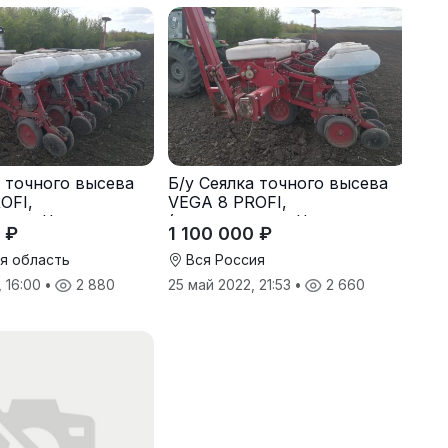
а точного высева
Б/у Сеялка точного высева
OFI,
VEGA 8 PROFI,
ство Червона
(производство Червона
 ₽
1 100 000 ₽
16 г., в отличном
Зирка), 2016 г., в отличном
состоянии
я область
Вся Россия
, 16:00
•
2 880
25 май 2022, 21:53
•
2 660