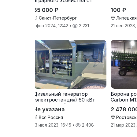
аграрного хозяйства от
производителя
35 000 ₽
100 ₽
Санкт-Петербург
Липецкая
1 фев 2024, 12:42
•
2 231
21 сен 2023,
Дизельный генератор
Борона ро
(электростанция) 60 кВт
Carbon М1
-автономный источник
Не указана
2 478 00
электроэнергии
Вся Россия
Ростовск
13 июл 2023, 16:45
•
2 408
21 мар 2023,