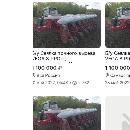
Б/у Сеялка точного высева
Б/у Сеялк
VEGA 8 PROFI,
VEGA 8 PR
(производство Червона
(производ
1 100 000 ₽
1 100 000
Зирка), 2016 г., в отличном
Зирка), 20
состоянии
состоянии
Вся Россия
Самарска
31 май 2022, 05:48
•
2 732
28 май 2022