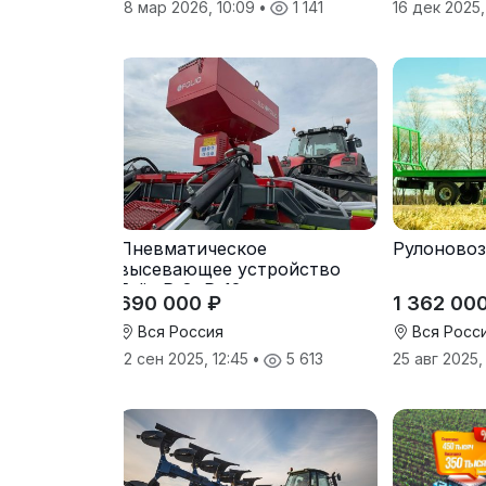
18 мар 2026, 10:09
•
1 141
16 дек 2025,
Пневматическое
Рулоновоз
высевающее устройство
Folio R-8, R-12
690 000 ₽
1 362 00
Вся Россия
Вся Росс
12 сен 2025, 12:45
•
5 613
25 авг 2025