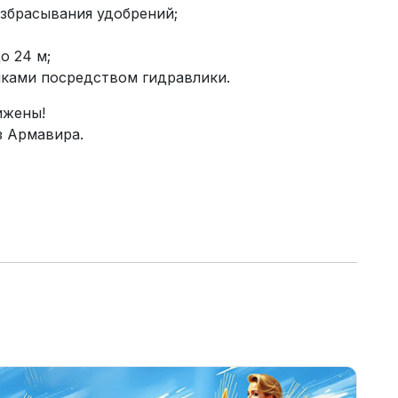
збрасывания удобрений;
;
о 24 м;
нками посредством гидравлики.
ижены!
з Армавира.