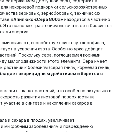
им содержанием доступной серы, содержит в
о для некорневой подкормки сельскохозяйственных
качества зерновых, зернобобовых, технических,
ставе
«Апилюкс «Сера 800»»
находится в частично
. Это позволяет растениям включать ее в биосинтез
тами энергии.
аминокислот, способствует синтезу хлорофилла,
ствует в усвоении азота. Особенно ярко дефицит
астений. Поскольку сера, поглощаемая корнями
ввиду малоподвижности этого элемента. Сера имеет
 растений к болезням (серая гниль, корневая гниль,
бладает акарицидным действием и борется с
 влаги в тканях растений, что особенно актуально в
 скорость развития листовой поверхности на
т участие в синтезе и накоплении сахаров в
ла и сахара в плодах, увеличивает
 и микробным заболеваниям и повреждению