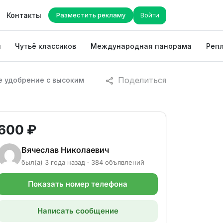
Контакты
Разместить рекламу
Войти
ы
Чутьё классиков
Международная панорама
Репл
Поделиться
е удобрение с высоким
600 ₽
Вячеслав Николаевич
был(а) 3 года назад · 384 объявлений
Показать номер телефона
Написать сообщение