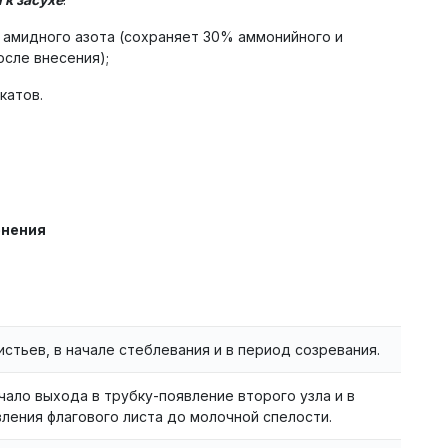
 амидного азота (сохраняет 30% аммонийного и
осле внесения);
катов.
енения
листьев, в начале стеблевания и в период созревания.
чало выхода в трубку-появление второго узла и в
ления флагового листа до молочной спелости.