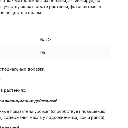
сятках метаболических реакций, активизируя, по
, участвующих в росте растений, фотосинтезе, в
ене веществ в целом.
Na2О
95
 специальные добавки.
:
в растениях;
 и акарицидным действием
!
енные показатели урожая (способствует повышению
, содержания масла у подсолнечника, сои и рапса);
 к засухе
!