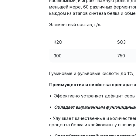
насекомыми, и играет важную роль в де
меньшей мере, 60 различных ферментов
каждом из этапов синтеза белка и обм
Элементный состав, г/л:
К2О
SО3
300
750
Гуминовые и фульвовые кислоты до 1%,
Преимущества и свойства препарата
• Эффективно устраняет дефицит серы 
•
Обладает выраженным фунгицидным
• Улучшает качественные и количеств
процента белка и клейковины у пшеницы
•
Способствует устойчивости растений