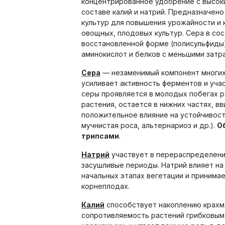
концентрированное удобрение с высок
составе калий и натрий. Предназначен
культур для повышения урожайности и 
овощных, плодовых культур. Сера в со
восстановленной форме (полисульфиды)
аминокислот и белков с меньшими затра
Сера
— незаменимый компонент многих 
усиливает активность ферментов и уча
серы проявляется в молодых побегах р
растения, остается в нижних частях, 
положительное влияние на устойчивость
мучнистая роса, альтернариоз и др.).
О
трипсами
.
Натрий
участвует в перераспределении
засушливые периоды. Натрий влияет на
начальных этапах вегетации и принимае
корнеплодах.
Калий
способствует накоплению крахма
сопротивляемость растений грибковым