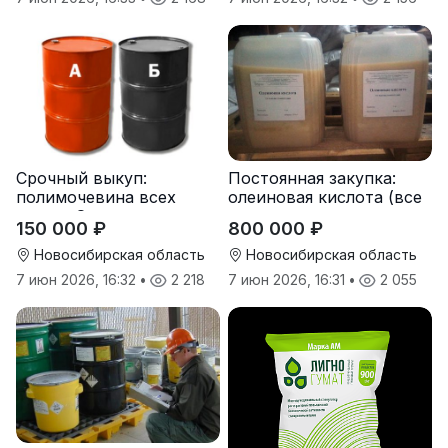
Срочный выкуп:
Постоянная закупка:
полимочевина всех
олеиновая кислота (все
типов, Эластоплан,
виды, склады,
150 000 ₽
800 000 ₽
Экстраплан
просрочка)
Новосибирская область
Новосибирская область
7 июн 2026, 16:32
•
2 218
7 июн 2026, 16:31
•
2 055