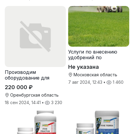
Услуги по внесению
удобрений по
переувлажненному
Не указана
грунту, услуги по
Производим
опрыскиванию полей,
Московская область
оборудование для
услуги пневмо
7 авг 2024, 12:43
•
1 460
гранулирования корма
220 000 ₽
Оренбургская область
18 сен 2024, 14:41
•
3 230