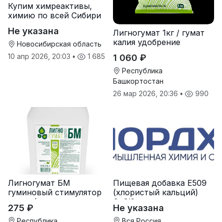
Купим химреактивы,
химию по всей Сибири
Не указана
Лигногумат 1кг / гумат
калия удобрение
Новосибирская область
10 апр 2026, 20:03
•
1 685
1 060 ₽
Республика
Башкортостан
26 мар 2026, 20:36
•
990
Лигногумат БМ
Пищевая добавка Е509
гуминовый стимулятор
(хлористый кальций)
роста (гумат калия с
CaCl2
275 ₽
Не указана
фульвовыми кислотами)
Республика
Вся Россия