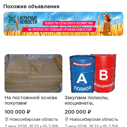
Похожие объявления
На постоянной основе
Закупаем полиолы,
покупаем
изоцианаты,
парафиносодержащие
компоненты для
100 000 ₽
200 000 ₽
продукты
пенополиуретана (ППУ)
Новосибирская область
Новосибирская область
7 июн 2026, 16:33
•
2 168
7 июн 2026, 16:32
•
2 156