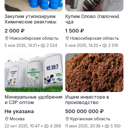
Закупим утилизируем
Купим Олово (палочки)
Химические реактивы
чда
2 000 ₽
1 500 ₽
Новосибирская область
Новосибирская область
5 ноя 2025, 14:21
•
2 524
5 ноя 2025, 14:20
•
2 519
Минеральные удобрения
Ищем инвестора в
и СЗР оптом
производство
природных
Не указана
500 000 000 ₽
почвоулучшителей
Москва
Курганская область
22 окт 2025, 10:47
•
4 266
11 июн 2025, 20:38
•
5 100