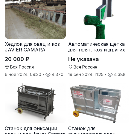
Хедлок для овец и коз
Автоматическая щётка
JAVIER CAMARA
для телят, коз и других
мелких животных
20 000 ₽
Не указана
Вся Россия
Вся Россия
6 ноя 2024, 09:30
•
4 370
19 сен 2024, 11:25
•
4 388
Станок для фиксации
Станок для
овец и коз Javier Camara
сканирования овец