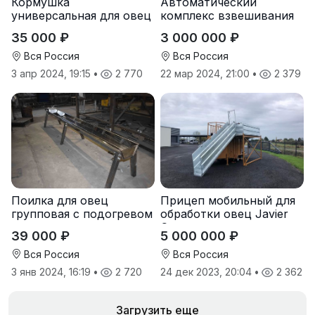
Кормушка
Автоматический
универсальная для овец
комплекс взвешивания
коз под сено и зерно
и сортировки овец
35 000 ₽
3 000 000 ₽
Вся Россия
Вся Россия
3 апр 2024, 19:15
•
2 770
22 мар 2024, 21:00
•
2 379
Поилка для овец
Прицеп мобильный для
групповая с подогревом
обработки овец Javier
Camara
39 000 ₽
5 000 000 ₽
Вся Россия
Вся Россия
3 янв 2024, 16:19
•
2 720
24 дек 2023, 20:04
•
2 362
Загрузить еще