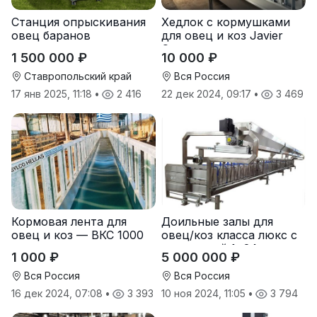
Станция опрыскивания
Хедлок с кормушками
овец баранов
для овец и коз Javier
Camara
1 500 000 ₽
10 000 ₽
Ставропольский край
Вся Россия
17 янв 2025, 11:18
•
2 416
22 дек 2024, 09:17
•
3 469
Кормовая лента для
Доильные залы для
овец и коз — ВКС 1000
овец/коз класса люкс с
кормушкой 1×24 —
1 000 ₽
5 000 000 ₽
нержавеющая сталь
SYLCO HELLAS (Греция)
Вся Россия
Вся Россия
16 дек 2024, 07:08
•
3 393
10 ноя 2024, 11:05
•
3 794