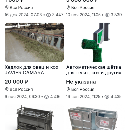
нержавеющая сталь
SYLCO HELLAS (Греция)
Вся Россия
Вся Россия
16 дек 2024, 07:08
•
3 447
10 ноя 2024, 11:05
•
3 839
Хедлок для овец и коз
Автоматическая щётка
JAVIER CAMARA
для телят, коз и других
мелких животных
20 000 ₽
Не указана
Вся Россия
Вся Россия
6 ноя 2024, 09:30
•
4 416
19 сен 2024, 11:25
•
4 435