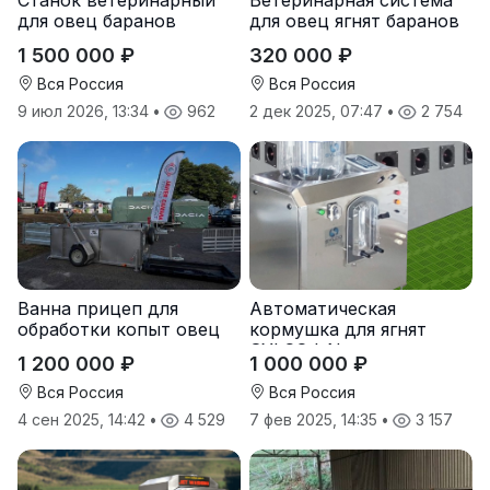
для овец баранов
для овец ягнят баранов
с расколом
1 500 000 ₽
320 000 ₽
Вся Россия
Вся Россия
9 июл 2026, 13:34
•
962
2 дек 2025, 07:47
•
2 754
Ванна прицеп для
Автоматическая
обработки копыт овец
кормушка для ягнят
SYLCO I-Nurs
1 200 000 ₽
1 000 000 ₽
Вся Россия
Вся Россия
4 сен 2025, 14:42
•
4 529
7 фев 2025, 14:35
•
3 157