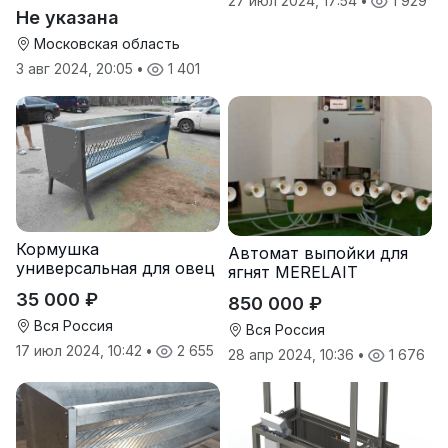
27 июл 2024, 17:54
•
1 929
Не указана
Московская область
3 авг 2024, 20:05
•
1 401
Кормушка
Автомат выпойки для
универсальная для овец
ягнят MERELAIT
коз под сено и зерно
35 000 ₽
850 000 ₽
Вся Россия
Вся Россия
17 июл 2024, 10:42
•
2 655
28 апр 2024, 10:36
•
1 676