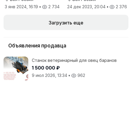
3 янв 2024, 16:19
•
2 734
24 дек 2023, 20:04
•
2 376
Загрузить еще
Объявления продавца
Станок ветеринарный для овец баранов
1 500 000 ₽
9 июл 2026, 13:34
•
962
Ветеринарная система для овец ягнят
баранов с расколом
320 000 ₽
2 дек 2025, 07:47
•
2 754
Приглашаем к сотрудничеству дилеров в
регионах
1 000 000 ₽