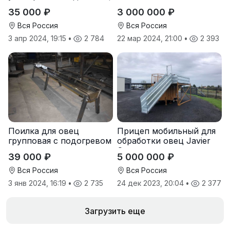
коз под сено и зерно
и сортировки овец
35 000 ₽
3 000 000 ₽
Вся Россия
Вся Россия
3 апр 2024, 19:15
•
2 784
22 мар 2024, 21:00
•
2 393
Поилка для овец
Прицеп мобильный для
групповая с подогревом
обработки овец Javier
Camara
39 000 ₽
5 000 000 ₽
Вся Россия
Вся Россия
3 янв 2024, 16:19
•
2 735
24 дек 2023, 20:04
•
2 377
Загрузить еще