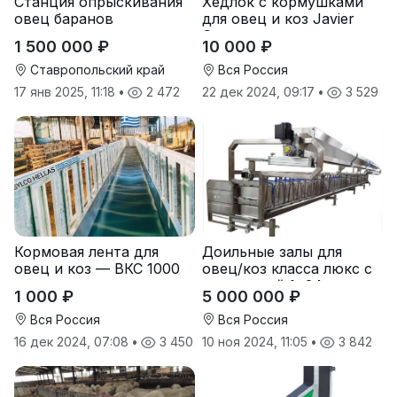
Станция опрыскивания
Хедлок с кормушками
овец баранов
для овец и коз Javier
Camara
1 500 000 ₽
10 000 ₽
Ставропольский край
Вся Россия
17 янв 2025, 11:18
•
2 472
22 дек 2024, 09:17
•
3 529
Кормовая лента для
Доильные залы для
овец и коз — ВКС 1000
овец/коз класса люкс с
кормушкой 1×24 —
1 000 ₽
5 000 000 ₽
нержавеющая сталь
SYLCO HELLAS (Греция)
Вся Россия
Вся Россия
16 дек 2024, 07:08
•
3 450
10 ноя 2024, 11:05
•
3 842