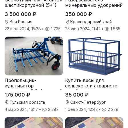
шестикорпусной (5+1)
минеральных удобрений
«Тверк»
3 500 000 ₽
350 000 ₽
Вся Россия
Краснодарский край
22 июл 2024, 15:28
•
1 735
25 июн 2024, 11:42
•
1 565
Пропольщик-
Купить весы для
культиватор
сельского и аграрного
штригерный 3-4-рядный
хозяйства от
175 000 ₽
35 000 ₽
«ТУЛКА-3/4»
производителя
Тульская область
Санкт-Петербург
4 мар 2024, 16:17
•
2 382
1 фев 2024, 12:42
•
2 229