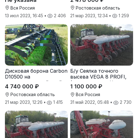
электроэнергии
Вся Россия
Ростовская область
13 июл 2023, 16:45
•
2 406
21 мар 2023, 12:34
•
1 259
Дисковая борона Carbon
Б/у Сеялка точного
D10500 на
высева VEGA 8 PROFI,
подпружиненной стойке
(производство Червона
4 740 000 ₽
1 100 000 ₽
(3D)
Зирка), 2016 г., в
отличном состоянии
Ростовская область
Вся Россия
21 мар 2023, 12:26
•
1 415
31 май 2022, 05:48
•
2 730