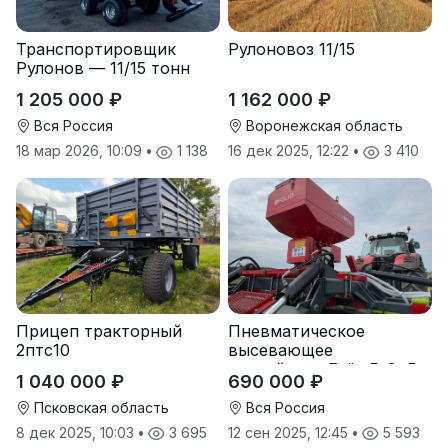
Транспортировщик
Рулоновоз 11/15
Рулонов — 11/15 тонн
1 205 000 ₽
1 162 000 ₽
Вся Россия
Воронежская область
18 мар 2026, 10:09
•
1 138
16 дек 2025, 12:22
•
3 410
Прицеп тракторный
Пневматическое
2птс10
высевающее
устройство Folio R-8, R-
1 040 000 ₽
690 000 ₽
12
Псковская область
Вся Россия
8 дек 2025, 10:03
•
3 695
12 сен 2025, 12:45
•
5 593