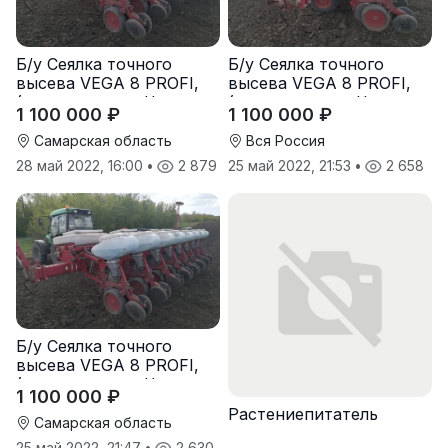
Б/у Сеялка точного
Б/у Сеялка точного
высева VEGA 8 PROFI,
высева VEGA 8 PROFI,
(производство Червона
(производство Червона
1 100 000 ₽
1 100 000 ₽
Зирка), 2016 г., в
Зирка), 2016 г., в
отличном состоянии
отличном состоянии
Самарская область
Вся Россия
28 май 2022, 16:00
•
2 879
25 май 2022, 21:53
•
2 658
Б/у Сеялка точного
высева VEGA 8 PROFI,
(производство Червона
1 100 000 ₽
Зирка), 2016 г, в
Растениепитатель
отличном состоянии
Самарская область
25 май 2022, 21:47
•
2 630