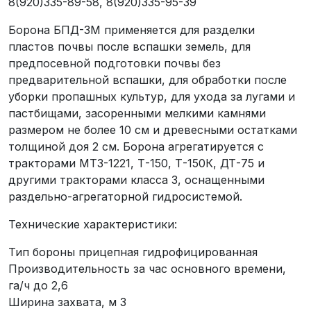
8(920)335-89-58, 8(920)335-95-39
Борона БПД-3М применяется для разделки
пластов почвы после вспашки земель, для
предпосевной подготовки почвы без
предварительной вспашки, для обработки после
уборки пропашных культур, для ухода за лугами и
пастбищами, засоренными мелкими камнями
размером не более 10 см и древесными остатками
толщиной доя 2 см. Борона агрегатируется с
тракторами МТЗ-1221, Т-150, Т-150К, ДТ-75 и
другими тракторами класса 3, оснащенными
раздельно-агрегаторной гидросистемой.
Технические характеристики:
Тип бороны прицепная гидрофицированная
Производительность за час основного времени,
га/ч до 2,6
Ширина захвата, м 3