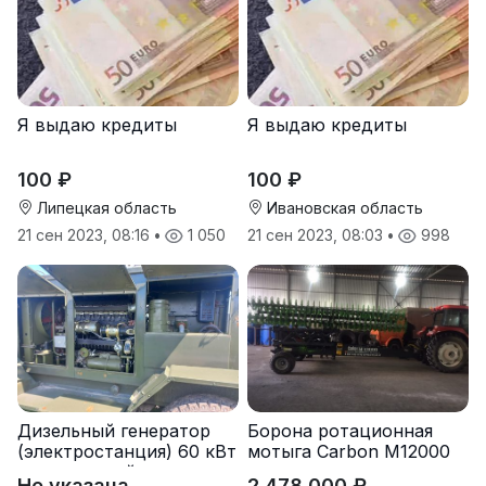
Я выдаю кредиты
Я выдаю кредиты
100 ₽
100 ₽
Липецкая область
Ивановская область
21 сен 2023, 08:16
•
1 050
21 сен 2023, 08:03
•
998
Дизельный генератор
Борона ротационная
(электростанция) 60 кВт
мотыга Carbon М12000
-автономный источник
Не указана
2 478 000 ₽