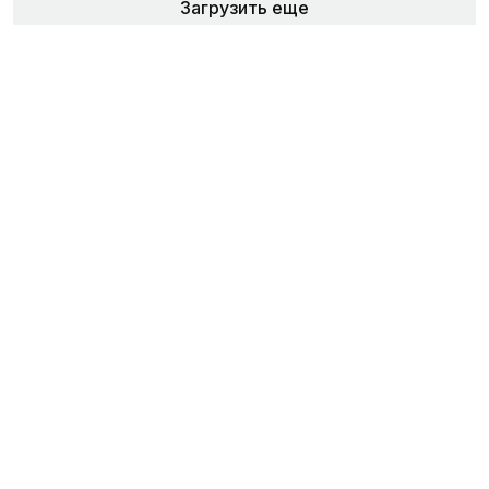
Загрузить еще
Объявления продавца
Бульдозер УДМ-2
1 фев 2017, 14:14
•
1 326
Снегоочиститель К-703-ОС-Т
1 фев 2017, 14:10
•
1 325
Универсальная дорожная машина К-702МВА-
УДМ-Т
1 фев 2017, 13:57
•
1 135