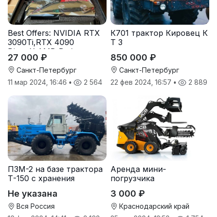
Best Offers: NVIDIA RTX
К701 трактор Кировец К
3090Ti,RTX 4090
Т З
DirectX,AMD Radeon
27 000 ₽
850 000 ₽
RX7900
Санкт-Петербург
Санкт-Петербург
11 мар 2024, 16:46
•
2 564
22 фев 2024, 16:57
•
2 889
ПЗМ-2 на базе трактора
Аренда мини-
Т-150 с хранения
погрузчика
Не указана
3 000 ₽
Вся Россия
Краснодарский край