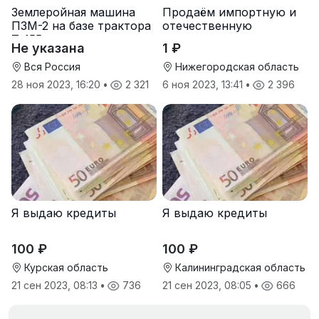
Землеройная машина
Продаём импортную и
ПЗМ-2 на базе трактора
отечественную
Т-155
агротехнику и запчасти
Не указана
1 ₽
к ней
Вся Россия
Нижегородская область
28 ноя 2023, 16:20
•
2 321
6 ноя 2023, 13:41
•
2 396
Я выдаю кредиты
Я выдаю кредиты
100 ₽
100 ₽
Курская область
Калининградская область
21 сен 2023, 08:13
•
736
21 сен 2023, 08:05
•
666