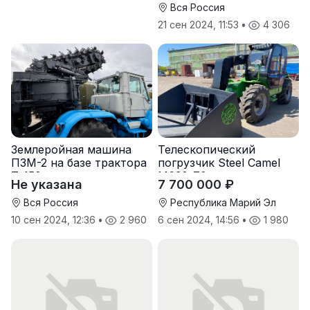
Вся Россия
21 сен 2024, 11:53
•
4 306
Землеройная машина
Телескопический
ПЗМ-2 на базе трактора
погрузчик Steel Camel
Т-150 с хранения
M630-70
Не указана
7 700 000 ₽
Вся Россия
Республика Марий Эл
10 сен 2024, 12:36
•
2 960
6 сен 2024, 14:56
•
1 980