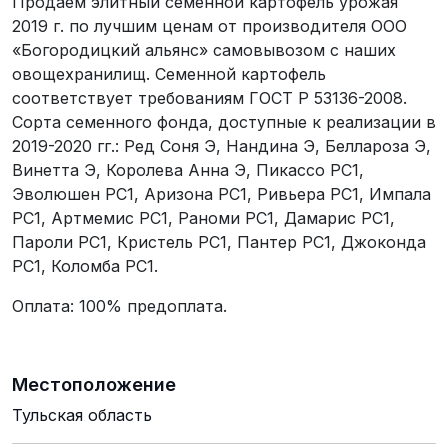
Продаем элитный семенной картофель урожая
2019 г. по лучшим ценам от производителя ООО
«Богородицкий альянс» самовывозом с наших
овощехранилищ. Семенной картофель
соответствует требованиям ГОСТ Р 53136-2008.
Сорта семенного фонда, доступные к реализации в
2019-2020 гг.: Ред Соня Э, Нандина Э, Беллароза Э,
Винетта Э, Королева Анна Э, Пикассо РС1,
Эволюшен РС1, Аризона РС1, Ривьера РС1, Импала
РС1, Артмемис РС1, Раноми РС1, Дамарис РС1,
Пароли РС1, Кристель РС1, Пантер РС1, Джоконда
РС1, Коломба РС1.
Оплата: 100% предоплата.
Местоположение
Тульская область