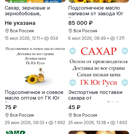
Сахар, зерновые и
Подсолнечное масло
зернобобовые,
наливом от завода Юг
масличные культуры,
Руси
Не указана
85 000 ₽
корма
Вся Россия
Вся Россия
15 июл 2026, 12:11
•
634
6 июл 2026, 08:49
•
1 211
Подсолнечное и соевое
Экспортные поставки
масло оптом от ГК Юг
сахара от
Руси
производителя ГК Юг
75 ₽
45 ₽
Руси
Вся Россия
Вся Россия
29 июн 2026, 09:33
•
1 692
25 июн 2026, 13:38
•
1 893