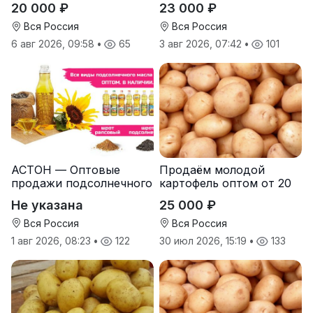
20 000 ₽
23 000 ₽
Вся Россия
Вся Россия
6 авг 2026, 09:58
•
65
3 авг 2026, 07:42
•
101
АСТОН — Оптовые
Продаём молодой
продажи подсолнечного
картофель оптом от 20
масла от завода.
тонн от производителя
Не указана
25 000 ₽
Экспорт
Вся Россия
Вся Россия
1 авг 2026, 08:23
•
122
30 июл 2026, 15:19
•
133