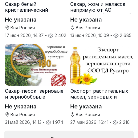
Сахар белый
Сахар, жом и меласса
кристаллический
напрямую от АО
свекловичный ТС2 от
Земетчинский сахарный
Не указана
Не указана
производителя
завод
Вся Россия
Вся Россия
17 июн 2026, 14:37
•
2 402
13 июн 2026, 10:09
•
2 685
Сахар-песок, зерновые
Экспорт растительных
и зернобобовые
масел, зерновых и
культуры от Елань-
шрота от ТД Русагро
Не указана
Не указана
Коленовский СЗ
Вся Россия
Вся Россия
31 май 2026, 14:13
•
1 974
27 май 2026, 16:41
•
2 216