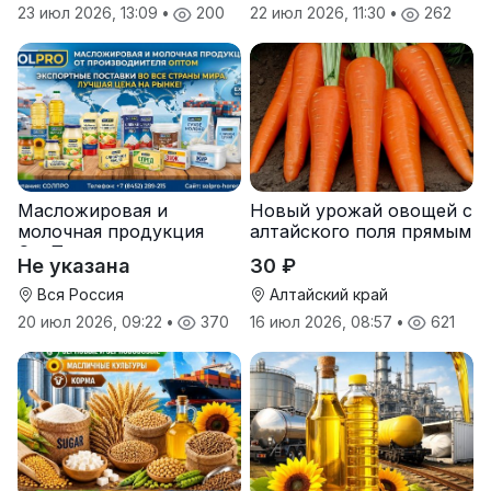
23 июл 2026, 13:09
•
200
22 июл 2026, 11:30
•
262
Масложировая и
Новый урожай овощей с
молочная продукция
алтайского поля прямым
СолПро — экспортные
оптом
Не указана
30 ₽
поставки
Вся Россия
Алтайский край
20 июл 2026, 09:22
•
370
16 июл 2026, 08:57
•
621