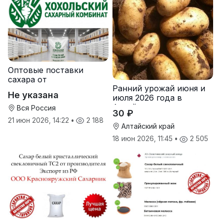
Оптовые поставки
сахара от
Ранний урожай июня и
производителя
Не указана
июля 2026 года в
Хохольский сахарный
Алтайском крае
комбинат
Вся Россия
30 ₽
21 июн 2026, 14:22
•
2 188
Алтайский край
18 июн 2026, 11:45
•
2 505