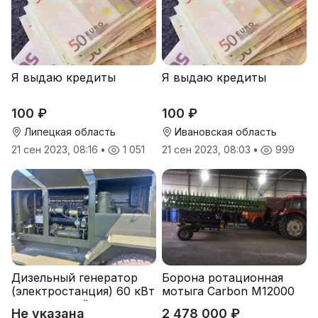
Я выдаю кредиты
Я выдаю кредиты
100 ₽
100 ₽
Липецкая область
Ивановская область
21 сен 2023, 08:16
•
1 051
21 сен 2023, 08:03
•
999
Дизельный генератор
Борона ротационная
(электростанция) 60 кВт
мотыга Carbon М12000
-автономный источник
Не указана
2 478 000 ₽
электроэнергии