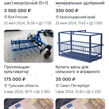
шестикорпусной (5+1)
минеральных удобрений
«Тверк»
3 500 000 ₽
350 000 ₽
Вся Россия
Краснодарский край
22 июл 2024, 15:28
•
1 735
25 июн 2024, 11:42
•
1 565
Пропольщик-
Купить весы для
культиватор
сельского и аграрного
штригерный 3-4-рядный
хозяйства от
175 000 ₽
35 000 ₽
«ТУЛКА-3/4»
производителя
Тульская область
Санкт-Петербург
4 мар 2024, 16:17
•
2 382
1 фев 2024, 12:42
•
2 229