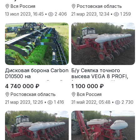
Вся Россия
Ростовская область
13 июл 2023, 16:45
•
2 406
21 мар 2023, 12:34
•
1 259
Дисковая борона Carbon
Б/у Сеялка точного
D10500 на
высева VEGA 8 PROFI,
подпружиненной стойке
(производство Червона
4 740 000 ₽
1 100 000 ₽
(3D)
Зирка), 2016 г., в
отличном состоянии
Ростовская область
Вся Россия
21 мар 2023, 12:26
•
1 416
31 май 2022, 05:48
•
2 730