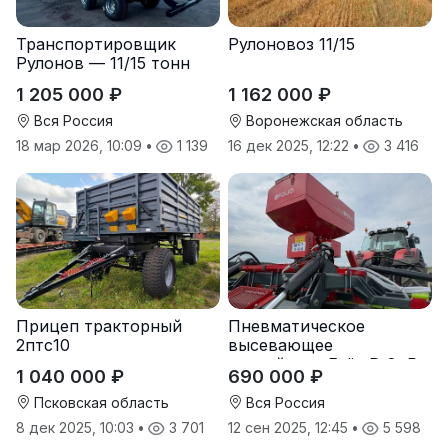
Транспортировщик
Рулоновоз 11/15
Рулонов — 11/15 тонн
1 205 000 ₽
1 162 000 ₽
Вся Россия
Воронежская область
18 мар 2026, 10:09
•
1 139
16 дек 2025, 12:22
•
3 416
Прицеп тракторный
Пневматическое
2птс10
высевающее
устройство Folio R-8, R-
1 040 000 ₽
690 000 ₽
12
Псковская область
Вся Россия
8 дек 2025, 10:03
•
3 701
12 сен 2025, 12:45
•
5 598