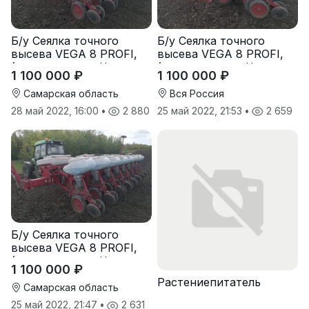
Б/у Сеялка точного
Б/у Сеялка точного
высева VEGA 8 PROFI,
высева VEGA 8 PROFI,
(производство Червона
(производство Червона
1 100 000 ₽
1 100 000 ₽
Зирка), 2016 г., в
Зирка), 2016 г., в
отличном состоянии
отличном состоянии
Самарская область
Вся Россия
28 май 2022, 16:00
•
2 880
25 май 2022, 21:53
•
2 659
Б/у Сеялка точного
высева VEGA 8 PROFI,
(производство Червона
1 100 000 ₽
Зирка), 2016 г, в
Растениепитатель
отличном состоянии
Самарская область
25 май 2022, 21:47
•
2 631