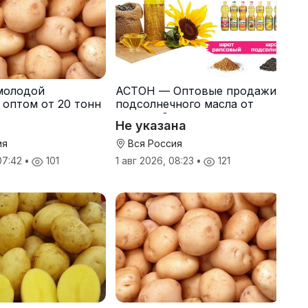
молодой
АСТОН — Оптовые продажи
 оптом от 20 тонн
подсолнечного масла от
одителя
завода. Экспорт
Не указана
ия
Вся Россия
 07:42
•
101
1 авг 2026, 08:23
•
121