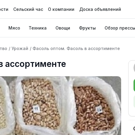
ости
Сельский час
О компании
Доска объявлений
Мясо
Техника
Овощи
Фрукты
Обзор пресс
тво
/
Урожай
/
Фасоль оптом. Фасоль в ассортименте
в ассортименте