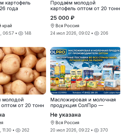
м картофель
Продаём молодой
26 года
картофель оптом от 20 тонн
от производителя
25 000 ₽
й край
Вся Россия
, 06:57
•
148
24 июл 2026, 09:02
•
206
я молодой
Масложировая и молочная
 оптом от 20 тонн
продукция СолПро —
одителя
экспортные поставки
на
Не указана
ия
Вся Россия
 11:30
•
262
20 июл 2026, 09:22
•
370