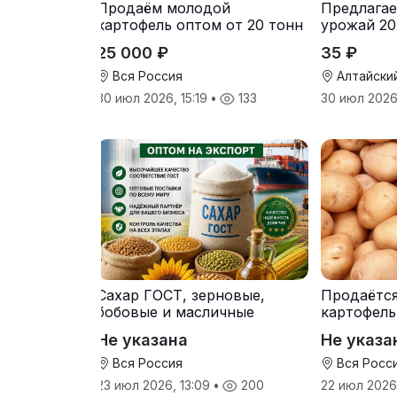
Продаём молодой
Предлагае
картофель оптом от 20 тонн
урожай 20
от производителя
25 000 ₽
35 ₽
Вся Россия
Алтайски
30 июл 2026, 15:19
•
133
30 июл 2026
Сахар ГОСТ, зерновые,
Продаётс
бобовые и масличные
картофель
культуры оптом
от произв
Не указана
Не указа
Вся Россия
Вся Росс
23 июл 2026, 13:09
•
200
22 июл 2026,