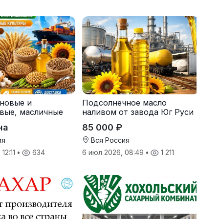
рновые и
Подсолнечное масло
вые, масличные
наливом от завода Юг Руси
 корма
на
85 000 ₽
ия
Вся Россия
 12:11
•
634
6 июл 2026, 08:49
•
1 211