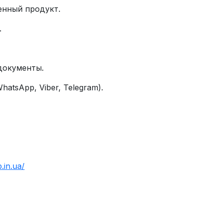
енный продукт.
.
документы.
atsApp, Viber, Telegram).
.in.ua/