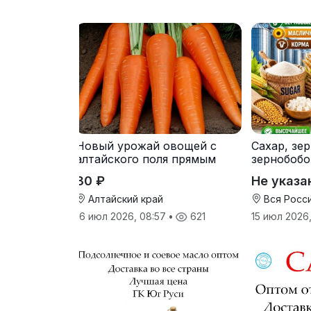
Новый урожай овощей с
Сахар, зе
алтайского поля прямым
зернобобо
оптом
культуры,
30 ₽
Не указа
Алтайский край
Вся Росс
16 июл 2026, 08:57
•
621
15 июл 2026,