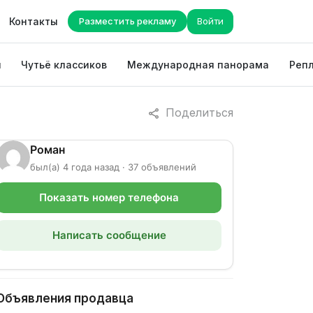
Контакты
Разместить рекламу
Войти
ы
Чутьё классиков
Международная панорама
Репл
Поделиться
Роман
был(а) 4 года назад · 37 объявлений
Показать номер телефона
Написать сообщение
Объявления продавца