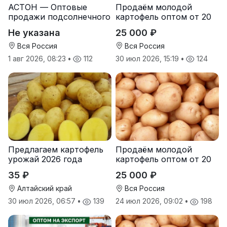
АСТОН — Оптовые
Продаём молодой
продажи подсолнечного
картофель оптом от 20
масла от завода.
тонн от производителя
Не указана
25 000 ₽
Экспорт
Вся Россия
Вся Россия
1 авг 2026, 08:23
•
112
30 июл 2026, 15:19
•
124
Предлагаем картофель
Продаём молодой
урожай 2026 года
картофель оптом от 20
тонн от производителя
35 ₽
25 000 ₽
Алтайский край
Вся Россия
30 июл 2026, 06:57
•
139
24 июл 2026, 09:02
•
198