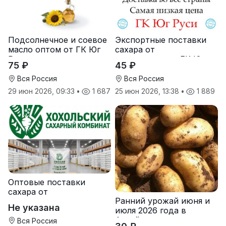
Подсолнечное и соевое
Экспортные поставки
масло оптом от ГК Юг
сахара от
Руси
производителя ГК Юг
75 ₽
45 ₽
Руси
Вся Россия
Вся Россия
29 июн 2026, 09:33
•
1 687
25 июн 2026, 13:38
•
1 889
Оптовые поставки
сахара от
Ранний урожай июня и
производителя
Не указана
июля 2026 года в
Хохольский сахарный
Алтайском крае
комбинат
Вся Россия