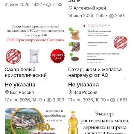
30 ₽
21 июн 2026, 14:22
•
2 183
Алтайский край
18 июн 2026, 11:45
•
2 501
Сахар белый
Сахар, жом и меласса
кристаллический
напрямую от АО
свекловичный ТС2 от
Земетчинский сахарный
Не указана
Не указана
производителя
завод
Вся Россия
Вся Россия
17 июн 2026, 14:37
•
2 399
13 июн 2026, 10:09
•
2 681