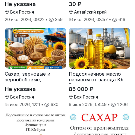
СолПро — экспортные
оптом
Не указана
30 ₽
поставки
Вся Россия
Алтайский край
20 июл 2026, 09:22
•
359
16 июл 2026, 08:57
•
616
Сахар, зерновые и
Подсолнечное масло
зернобобовые,
наливом от завода Юг
масличные культуры,
Руси
Не указана
85 000 ₽
корма
Вся Россия
Вся Россия
15 июл 2026, 12:11
•
630
6 июл 2026, 08:49
•
1 206