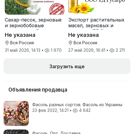
Сахар-песок, зерновые
Экспорт растительных
и зернобобовые
масел, зерновых и
культуры от Елань-
шрота от ТД Русагро
Не указана
Не указана
Коленовский СЗ
Вся Россия
Вся Россия
31 май 2026, 14:13
•
1 970
27 май 2026, 16:41
•
2 211
Загрузить еще
Объявления продавца
Фасоль разных сортов. Фасоль из Украины
23 фев 2022, 14:21
•
4 642
Фасоль. Опт. Доставка.