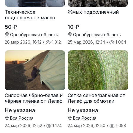
Техническое
Жмых подсолнечный
подсолнечное масло
50 ₽
10 ₽
Оренбургская область
Оренбургская область
28 мар 2026, 16:12
•
1 312
25 мар 2026, 12:34
•
1 064
Силосная чёрно-белая и
Сетка сеновязальная от
чёрная плёнка от Лелаф
Лелаф для обмотки
для траншей и ям
рулонов сена и соломы
Не указана
Не указана
силоса/сенажа
Вся Россия
Вся Россия
24 мар 2026, 12:52
•
1 174
24 мар 2026, 12:50
•
1 058