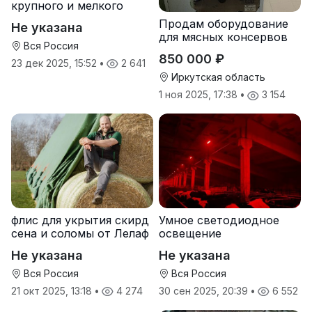
крупного и мелкого
рогатого скота
Продам оборудование
Не указана
для мясных консервов
Вся Россия
850 000 ₽
23 дек 2025, 15:52
•
2 641
Иркутская область
1 ноя 2025, 17:38
•
3 154
флис для укрытия скирд
Умное светодиодное
сена и соломы от Лелаф
освещение
Не указана
Не указана
Вся Россия
Вся Россия
21 окт 2025, 13:18
•
4 274
30 сен 2025, 20:39
•
6 552