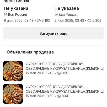
эффективная
минеральная
Не указана
Не указана
антидиарейная
кормовая добавка для
Вся Россия
Вся Россия
телят
9 июн 2025, 08:43
•
5 193
9 июн 2025, 08:43
•
5 202
Загрузить еще
Объявления продавца
ФУРАЖНОЕ ЗЕРНО С ДОСТАВКОЙ!
ОВЕС,ЯЧМЕНЬ,КУКУРУЗА,ПШЕНИЦА,ЖМЫХИ,ШР
15 май 2018, 12:01
•
895
ФУРАЖНОЕ ЗЕРНО С ДОСТАВКОЙ!
ОВЕС,ЯЧМЕНЬ,КУКУРУЗА,ПШЕНИЦА,ЖМЫХИ,ШР
15 май 2018, 11:59
•
834