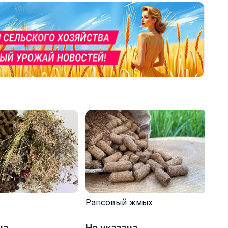
Рапсовый жмых
на
Не указана