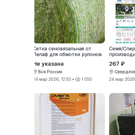
Сетка сеновязальная от
Семя/Спер
Лелаф для обмотки рулонов
производ
сена и соломы
Не указана
267 ₽
Вся Россия
Свердлов
24 мар 2026, 12:50
•
1 050
24 мар 2026