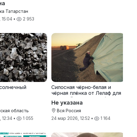
на
ка Татарстан
, 15:04
•
2 953
солнечный
Силосная чёрно-белая и
чёрная плёнка от Лелаф для
траншей и ям силоса/сенажа
Не указана
ская область
Вся Россия
, 12:34
•
1 055
24 мар 2026, 12:52
•
1 164