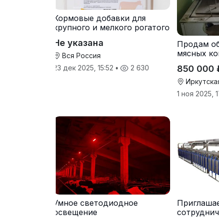
Кормовые добавки для
крупного и мелкого рогатого
скота
Не указана
Продам о
мясных ко
Вся Россия
850 000 
23 дек 2025, 15:52
•
2 630
Иркутска
1 ноя 2025, 
Умное светодиодное
Приглаша
освещение
сотруднич