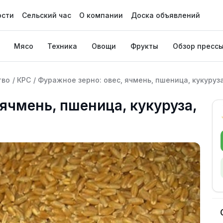
ости
Сельский час
О компании
Доска объявлений
Мясо
Техника
Овощи
Фрукты
Обзор пресс
тво
/
КРС
/
Фуражное зерно: овес, ячмень, пшеница, кукуруз
 ячмень, пшеница, кукуруза,