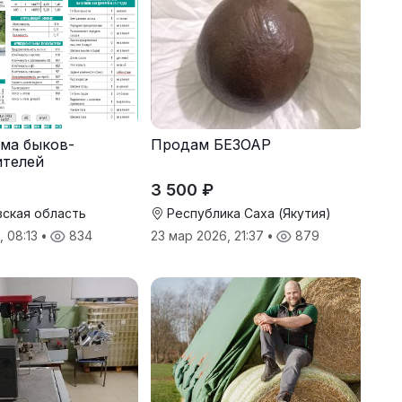
ма быков-
Продам БЕЗОАР
ителей
3 500 ₽
ская область
Республика Саха (Якутия)
, 08:13
•
834
23 мар 2026, 21:37
•
879