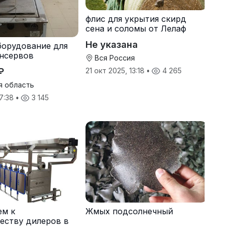
флис для укрытия скирд
сена и соломы от Лелаф
Не указана
борудование для
нсервов
Вся Россия
₽
21 окт 2025, 13:18
•
4 265
я область
17:38
•
3 145
ем к
Жмых подсолнечный
еству дилеров в