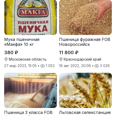
Мука пшеничная
Пшеница фуражная FOB
«Макфа» 10 кг
Новороссийск
380 ₽
11 800 ₽
Московская область
Краснодарский край
27 мар 2023, 15:05
•
1 052
19 авг 2022, 20:06
•
3 026
Пшеница 3 класса FOB
Льговская селекстанция