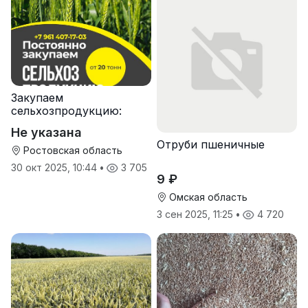
Закупаем
сельхозпродукцию:
зерно, пшеницу,
Не указана
подсолнечник
Отруби пшеничные
Ростовская область
30 окт 2025, 10:44
•
3 705
9 ₽
Омская область
3 сен 2025, 11:25
•
4 720