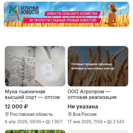
Мука пшеничная
ООО Агропром —
высший сорт — оптом
оптовая реализация
от Юг Руси
продуктов питания
12 000 ₽
Не указана
экспорт
Ростовская область
Вся Россия
8 апр 2026, 09:00
•
1 907
17 янв 2026, 11:59
•
2 543