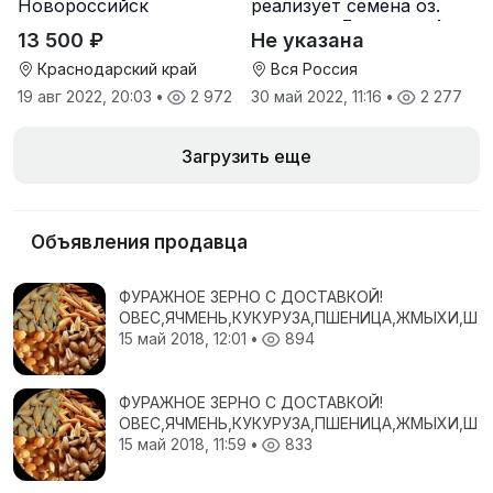
Новороссийск
реализует семена оз.
пшеницы Льговская4 и
13 500 ₽
Не указана
Льговская8
Краснодарский край
Вся Россия
19 авг 2022, 20:03
•
2 972
30 май 2022, 11:16
•
2 277
Загрузить еще
Объявления продавца
ФУРАЖНОЕ ЗЕРНО С ДОСТАВКОЙ!
ОВЕС,ЯЧМЕНЬ,КУКУРУЗА,ПШЕНИЦА,ЖМЫХИ,ШР
15 май 2018, 12:01
•
894
ФУРАЖНОЕ ЗЕРНО С ДОСТАВКОЙ!
ОВЕС,ЯЧМЕНЬ,КУКУРУЗА,ПШЕНИЦА,ЖМЫХИ,ШР
15 май 2018, 11:59
•
833