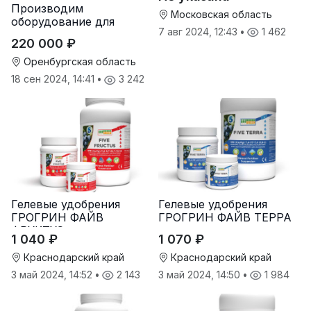
грунту, услуги по
Производим
опрыскиванию полей,
Московская область
оборудование для
услуги пневмо
7 авг 2024, 12:43
•
1 462
гранулирования корма
220 000 ₽
Оренбургская область
18 сен 2024, 14:41
•
3 242
Гелевые удобрения
Гелевые удобрения
ГРОГРИН ФАЙВ
ГРОГРИН ФАЙВ ТЕРРА
ФРУКТУС
1 040 ₽
1 070 ₽
Краснодарский край
Краснодарский край
3 май 2024, 14:52
•
2 143
3 май 2024, 14:50
•
1 984