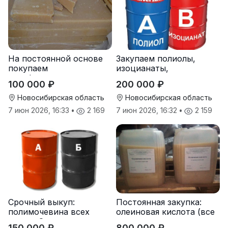
На постоянной основе
Закупаем полиолы,
покупаем
изоцианаты,
парафиносодержащие
компоненты для
100 000 ₽
200 000 ₽
продукты
пенополиуретана (ППУ)
Новосибирская область
Новосибирская область
7 июн 2026, 16:33
•
2 169
7 июн 2026, 16:32
•
2 159
Срочный выкуп:
Постоянная закупка:
полимочевина всех
олеиновая кислота (все
типов, Эластоплан,
виды, склады,
150 000 ₽
800 000 ₽