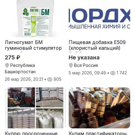
Лигногумат БМ
Пищевая добавка Е509
гуминовый стимулятор
(хлористый кальций)
роста (гумат калия с
CaCl2
275 ₽
Не указана
фульвовыми кислотами)
Республика
Вся Россия
Башкортостан
5 мар 2026, 09:49
•
1 742
26 мар 2026, 20:21
•
905
Куплю просроченные
Купим пластификаторы,