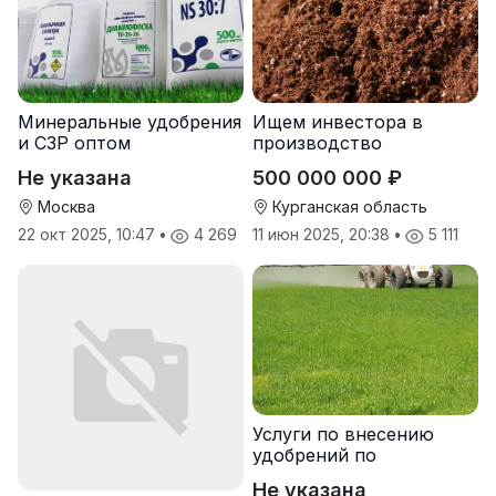
Минеральные удобрения
Ищем инвестора в
и СЗР оптом
производство
природных
Не указана
500 000 000 ₽
почвоулучшителей
Москва
Курганская область
22 окт 2025, 10:47
•
4 269
11 июн 2025, 20:38
•
5 111
Услуги по внесению
удобрений по
переувлажненному
Не указана