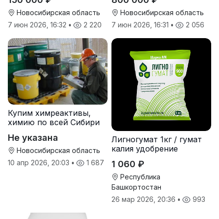
Экстраплан
просрочка)
Новосибирская область
Новосибирская область
7 июн 2026, 16:32
•
2 220
7 июн 2026, 16:31
•
2 056
Купим химреактивы,
химию по всей Сибири
Не указана
Лигногумат 1кг / гумат
калия удобрение
Новосибирская область
10 апр 2026, 20:03
•
1 687
1 060 ₽
Республика
Башкортостан
26 мар 2026, 20:36
•
993