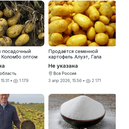
я посадочный
Продаётся семенной
 Коломбо оптом
картофель Алуэт, Гала
онн
оптом от производителя
на
Не указана
 область
Вся Россия
 15:31
•
1 179
3 апр 2026, 15:56
•
2 171