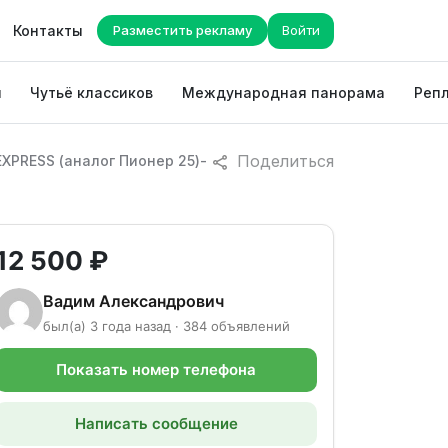
Контакты
Разместить рекламу
Войти
ы
Чутьё классиков
Международная панорама
Репл
Поделиться
XPRESS (аналог Пионер 25)-
12 500 ₽
Вадим Александрович
был(а) 3 года назад · 384 объявлений
Показать номер телефона
Написать сообщение