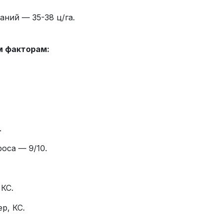
ний — 35-38 ц/га.
м факторам:
.
оса — 9/10.
КС.
р, КС.