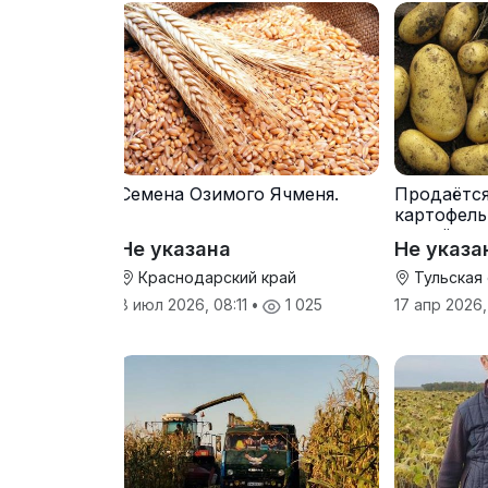
Семена Озимого Ячменя.
Продаётс
картофель
от трёх т
Не указана
Не указа
Краснодарский край
Тульская
8 июл 2026, 08:11
•
1 025
17 апр 2026,