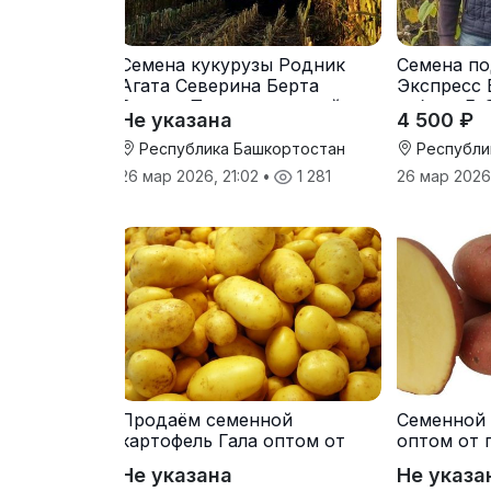
Семена кукурузы Родник
Семена по
Агата Северина Берта
Экспресс 
Вилора Прохладненский
гибрид F-
Не указана
4 500 ₽
Дарина Росс Машук
Катерина
Республика Башкортостан
Республи
26 мар 2026, 21:02
•
1 281
26 мар 2026
Продаём семенной
Семенной 
картофель Гала оптом от
оптом от 
производителя
Не указана
Не указа