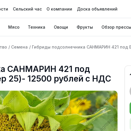
ости
Сельский час
О компании
Доска объявлений
Мясо
Техника
Овощи
Фрукты
Обзор пресс
тво
/
Семена
/
Гибриды подсолнечника САНМАРИН 421 под E
ка САНМАРИН 421 под
р 25)- 12500 рублей с НДС