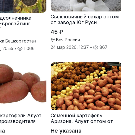
Свекловичный сахар оптом
дсолнечника
от завода Юг Руси
Евролайтинг
G+
45 ₽
Вся Россия
ка Башкортостан
24 мар 2026, 12:37
•
867
, 20:55
•
1 066
картофель Алуэт
Семенной картофель
производителя
Аризона, Алуэт оптом от
производителя
на
Не указана