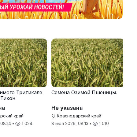
имого Тритикале
Семена Озимой Пшеницы.
 Тихон
на
Не указана
рский край
Краснодарский край
 08:14
•
1 024
8 июл 2026, 08:13
•
1 010