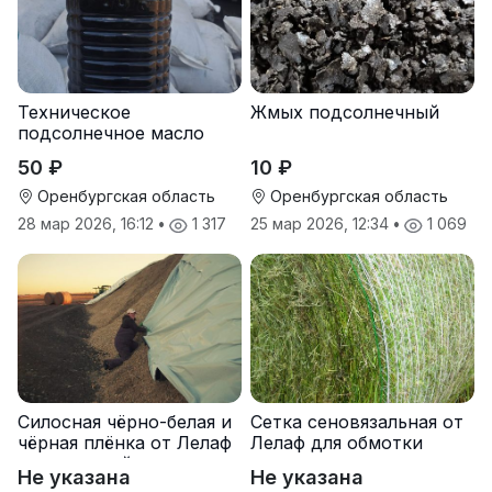
Техническое
Жмых подсолнечный
подсолнечное масло
50 ₽
10 ₽
Оренбургская область
Оренбургская область
28 мар 2026, 16:12
•
1 317
25 мар 2026, 12:34
•
1 069
Силосная чёрно-белая и
Сетка сеновязальная от
чёрная плёнка от Лелаф
Лелаф для обмотки
для траншей и ям
рулонов сена и соломы
Не указана
Не указана
силоса/сенажа