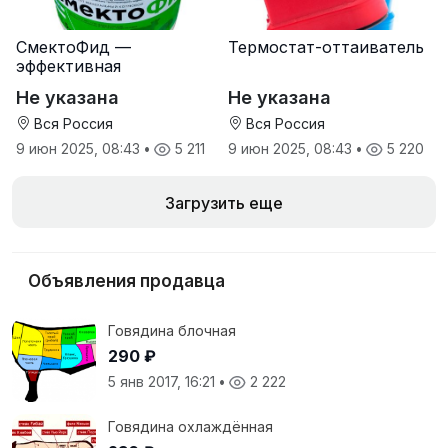
СмектоФид —
Термостат-оттаиватель
эффективная
минеральная
Не указана
Не указана
антидиарейная
кормовая добавка для
Вся Россия
Вся Россия
телят
9 июн 2025, 08:43
•
5 211
9 июн 2025, 08:43
•
5 220
Загрузить еще
Объявления продавца
Говядина блочная
290 ₽
5 янв 2017, 16:21
•
2 222
Говядина охлаждённая