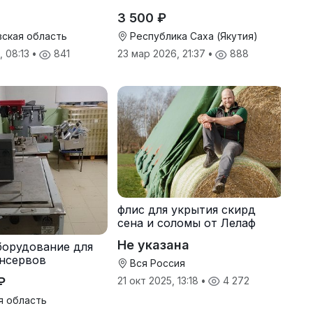
3 500 ₽
ская область
Республика Саха (Якутия)
, 08:13
•
841
23 мар 2026, 21:37
•
888
флис для укрытия скирд
сена и соломы от Лелаф
Не указана
борудование для
нсервов
Вся Россия
₽
21 окт 2025, 13:18
•
4 272
я область