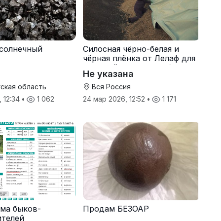
солнечный
Силосная чёрно-белая и
чёрная плёнка от Лелаф для
траншей и ям силоса/сенажа
Не указана
ская область
Вся Россия
, 12:34
•
1 062
24 мар 2026, 12:52
•
1 171
ма быков-
Продам БЕЗОАР
ителей