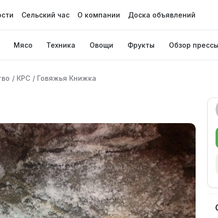
ости
Сельский час
О компании
Доска объявлений
Мясо
Техника
Овощи
Фрукты
Обзор пресс
тво
/
КРС
/
Говяжья Книжка