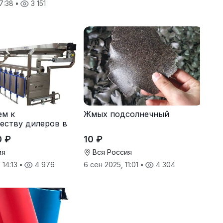
17:38
•
3 151
ем к
Жмых подсолнечный
еству дилеров в
0 ₽
10 ₽
ия
Вся Россия
 14:13
•
4 976
6 сен 2025, 11:01
•
4 304