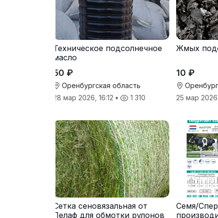
Техническое подсолнечное
Жмых под
масло
50 ₽
10 ₽
Оренбургская область
Оренбург
28 мар 2026, 16:12
•
1 310
25 мар 2026
Сетка сеновязальная от
Семя/Спер
Лелаф для обмотки рулонов
производ