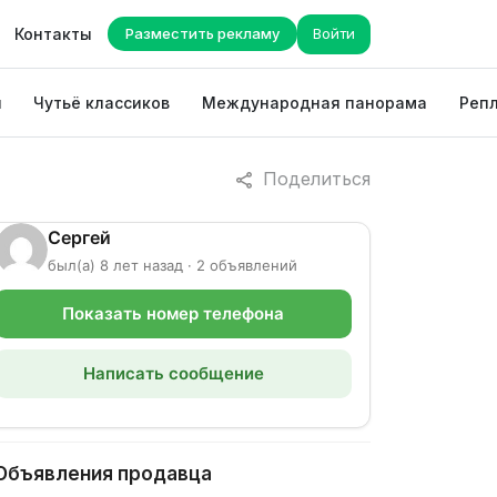
Контакты
Разместить рекламу
Войти
ы
Чутьё классиков
Международная панорама
Репл
Поделиться
Сергей
был(а) 8 лет назад · 2 объявлений
Показать номер телефона
Написать сообщение
Объявления продавца