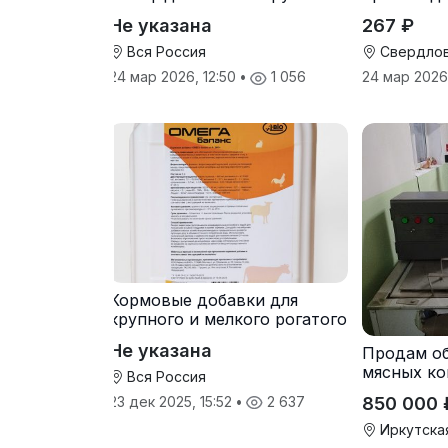
сена и соломы
Не указана
267 ₽
Вся Россия
Свердлов
24 мар 2026, 12:50
•
1 056
24 мар 2026
Кормовые добавки для
крупного и мелкого рогатого
скота
Не указана
Продам о
мясных ко
Вся Россия
850 000 
23 дек 2025, 15:52
•
2 637
Иркутска