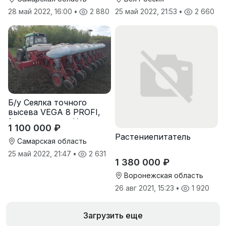
28 май 2022, 16:00
•
2 880
25 май 2022, 21:53
•
2 660
Б/у Сеялка точного
высева VEGA 8 PROFI,
(производство Червона
1 100 000 ₽
Зирка), 2016 г, в
Растениепитатель
отличном состоянии
Самарская область
25 май 2022, 21:47
•
2 631
1 380 000 ₽
Воронежская область
26 авг 2021, 15:23
•
1 920
Загрузить еще