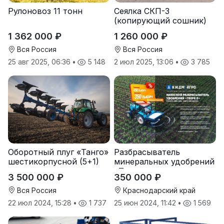
Рулоновоз 11 тонн
Сеялка СКП-3
(копирующий сошник)
1 362 000 ₽
1 260 000 ₽
Вся Россия
Вся Россия
25 авг 2025, 06:36
•
5 148
2 июл 2025, 13:06
•
3 785
Оборотный плуг «Танго»
Разбрасыватель
шестикорпусной (5+1)
минеральных удобрений
«Тверк»
3 500 000 ₽
350 000 ₽
Вся Россия
Краснодарский край
22 июл 2024, 15:28
•
1 737
25 июн 2024, 11:42
•
1 569