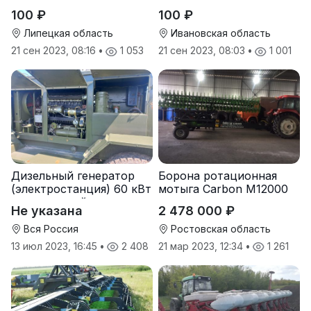
100 ₽
100 ₽
Липецкая область
Ивановская область
21 сен 2023, 08:16
•
1 053
21 сен 2023, 08:03
•
1 001
Дизельный генератор
Борона ротационная
(электростанция) 60 кВт
мотыга Carbon М12000
-автономный источник
Не указана
2 478 000 ₽
электроэнергии
Вся Россия
Ростовская область
13 июл 2023, 16:45
•
2 408
21 мар 2023, 12:34
•
1 261