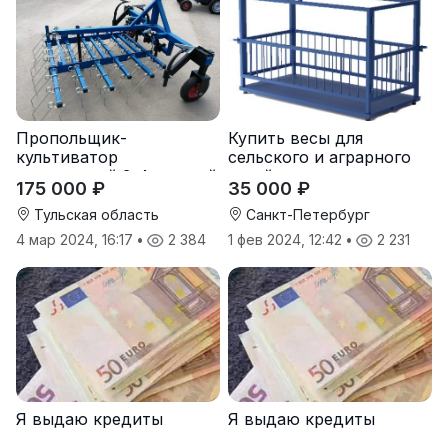
Пропольщик-
Купить весы для
культиватор
сельского и аграрного
штригерный 3-4-рядный
хозяйства от
175 000 ₽
35 000 ₽
«ТУЛКА-3/4»
производителя
Тульская область
Санкт-Петербург
4 мар 2024, 16:17
•
2 384
1 фев 2024, 12:42
•
2 231
Я выдаю кредиты
Я выдаю кредиты