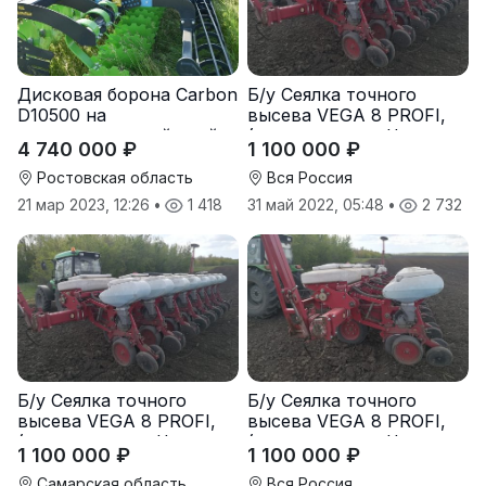
Дисковая борона Carbon
Б/у Сеялка точного
D10500 на
высева VEGA 8 PROFI,
подпружиненной стойке
(производство Червона
4 740 000 ₽
1 100 000 ₽
(3D)
Зирка), 2016 г., в
отличном состоянии
Ростовская область
Вся Россия
21 мар 2023, 12:26
•
1 418
31 май 2022, 05:48
•
2 732
Б/у Сеялка точного
Б/у Сеялка точного
высева VEGA 8 PROFI,
высева VEGA 8 PROFI,
(производство Червона
(производство Червона
1 100 000 ₽
1 100 000 ₽
Зирка), 2016 г., в
Зирка), 2016 г., в
отличном состоянии
отличном состоянии
Самарская область
Вся Россия