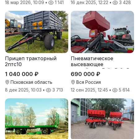
18 мар 2026, 10:09
•
1 141
16 дек 2025, 12:22
•
3 428
Прицеп тракторный
Пневматическое
2птс10
высевающее
устройство Folio R-8, R-
1 040 000 ₽
690 000 ₽
12
Псковская область
Вся Россия
8 дек 2025, 10:03
•
3 713
12 сен 2025, 12:45
•
5 614