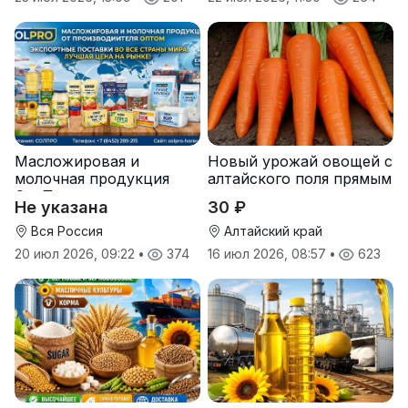
Масложировая и
Новый урожай овощей с
молочная продукция
алтайского поля прямым
СолПро — экспортные
оптом
Не указана
30 ₽
поставки
Вся Россия
Алтайский край
20 июл 2026, 09:22
•
374
16 июл 2026, 08:57
•
623