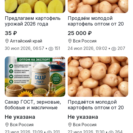
Предлагаем картофель
Продаём молодой
урожай 2026 года
картофель оптом от 20
тонн от производителя
35 ₽
25 000 ₽
Алтайский край
Вся Россия
30 июл 2026, 06:57
•
151
24 июл 2026, 09:02
•
207
Сахар ГОСТ, зерновые,
Продаётся молодой
бобовые и масличные
картофель оптом от 20
культуры оптом
тонн от производителя
Не указана
Не указана
Вся Россия
Вся Россия
23 июл 2026, 13:09
•
201
22 июл 2026, 11:30
•
264