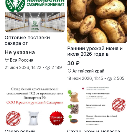
Оптовые поставки
сахара от
Ранний урожай июня и
производителя
Не указана
июля 2026 года в
Хохольский сахарный
Алтайском крае
комбинат
Вся Россия
30 ₽
21 июн 2026, 14:22
•
2 189
Алтайский край
18 июн 2026, 11:45
•
2 505
Сахар белый
Сахар, жом и меласса