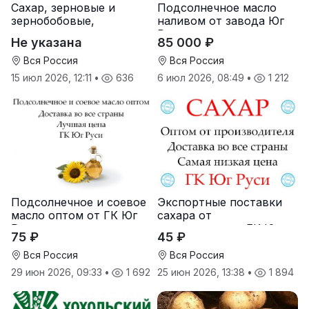
Сахар, зерновые и
Подсолнечное масло
зернобобовые,
наливом от завода Юг
масличные культуры,
Руси
Не указана
85 000 ₽
корма
Вся Россия
Вся Россия
15 июл 2026, 12:11
•
636
6 июл 2026, 08:49
•
1 212
Подсолнечное и соевое
Экспортные поставки
масло оптом от ГК Юг
сахара от
Руси
производителя ГК Юг
75 ₽
45 ₽
Руси
Вся Россия
Вся Россия
29 июн 2026, 09:33
•
1 692
25 июн 2026, 13:38
•
1 894