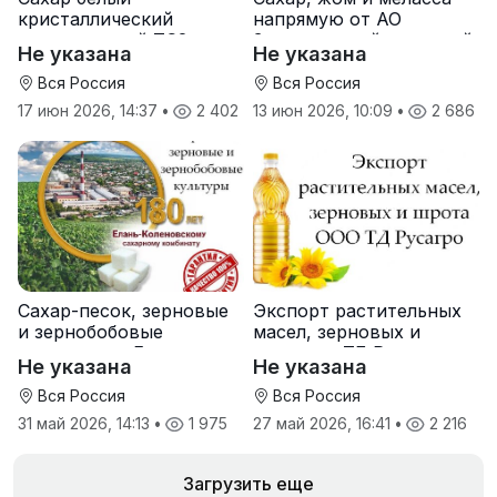
кристаллический
напрямую от АО
свекловичный ТС2 от
Земетчинский сахарный
Не указана
Не указана
производителя
завод
Вся Россия
Вся Россия
17 июн 2026, 14:37
•
2 402
13 июн 2026, 10:09
•
2 686
Сахар-песок, зерновые
Экспорт растительных
и зернобобовые
масел, зерновых и
культуры от Елань-
шрота от ТД Русагро
Не указана
Не указана
Коленовский СЗ
Вся Россия
Вся Россия
31 май 2026, 14:13
•
1 975
27 май 2026, 16:41
•
2 216
Загрузить еще