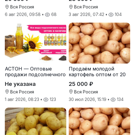
Вся Россия
Вся Россия
6 авг 2026, 09:58
•
68
3 авг 2026, 07:42
•
104
АСТОН — Оптовые
Продаём молодой
продажи подсолнечного
картофель оптом от 20
масла от завода.
тонн от производителя
Не указана
25 000 ₽
Экспорт
Вся Россия
Вся Россия
1 авг 2026, 08:23
•
123
30 июл 2026, 15:19
•
134