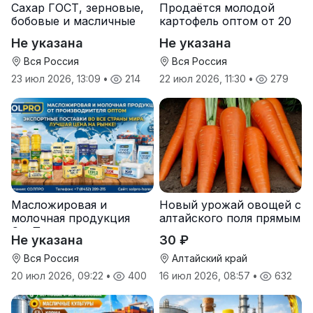
Сахар ГОСТ, зерновые,
Продаётся молодой
бобовые и масличные
картофель оптом от 20
культуры оптом
тонн от производителя
Не указана
Не указана
Вся Россия
Вся Россия
23 июл 2026, 13:09
•
214
22 июл 2026, 11:30
•
279
Масложировая и
Новый урожай овощей с
молочная продукция
алтайского поля прямым
СолПро — экспортные
оптом
Не указана
30 ₽
поставки
Вся Россия
Алтайский край
20 июл 2026, 09:22
•
400
16 июл 2026, 08:57
•
632