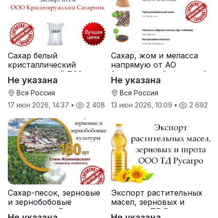
Сахар белый
Сахар, жом и меласса
кристаллический
напрямую от АО
свекловичный ТС2 от
Земетчинский сахарный
Не указана
Не указана
производителя
завод
Вся Россия
Вся Россия
17 июн 2026, 14:37
•
2 408
13 июн 2026, 10:09
•
2 692
Сахар-песок, зерновые
Экспорт растительных
и зернобобовые
масел, зерновых и
культуры от Елань-
шрота от ТД Русагро
Не указана
Не указана