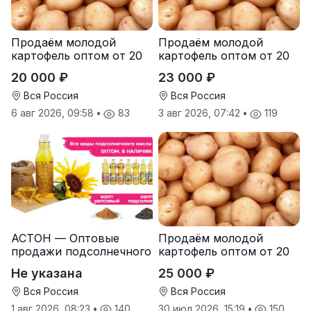
Продаём молодой
Продаём молодой
картофель оптом от 20
картофель оптом от 20
тонн от производителя
тонн от производителя
20 000 ₽
23 000 ₽
Вся Россия
Вся Россия
6 авг 2026, 09:58
•
83
3 авг 2026, 07:42
•
119
АСТОН — Оптовые
Продаём молодой
продажи подсолнечного
картофель оптом от 20
масла от завода.
тонн от производителя
Не указана
25 000 ₽
Экспорт
Вся Россия
Вся Россия
1 авг 2026, 08:23
•
140
30 июл 2026, 15:19
•
150