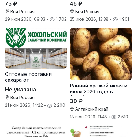
75 ₽
45 ₽
Руси
Вся Россия
Вся Россия
29 июн 2026, 09:33
•
1 702
25 июн 2026, 13:38
•
1 901
Оптовые поставки
сахара от
Ранний урожай июня и
производителя
Не указана
июля 2026 года в
Хохольский сахарный
Алтайском крае
комбинат
Вся Россия
30 ₽
21 июн 2026, 14:22
•
2 200
Алтайский край
18 июн 2026, 11:45
•
2 519