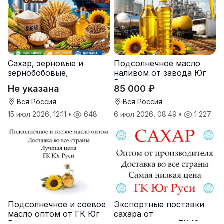
Сахар, зерновые и
Подсолнечное масло
зернобобовые,
наливом от завода Юг
масличные культуры,
Руси
Не указана
85 000 ₽
корма
Вся Россия
Вся Россия
15 июл 2026, 12:11
•
648
6 июл 2026, 08:49
•
1 227
Подсолнечное и соевое
Экспортные поставки
масло оптом от ГК Юг
сахара от
Руси
производителя ГК Юг