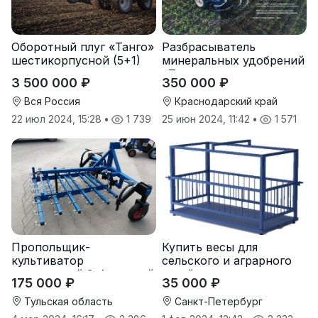
Оборотный плуг «Танго»
Разбрасыватель
шестикорпусной (5+1)
минеральных удобрений
«Тверк»
3 500 000 ₽
350 000 ₽
Вся Россия
Краснодарский край
22 июл 2024, 15:28
•
1 739
25 июн 2024, 11:42
•
1 571
Пропольщик-
Купить весы для
культиватор
сельского и аграрного
штригерный 3-4-рядный
хозяйства от
175 000 ₽
35 000 ₽
«ТУЛКА-3/4»
производителя
Тульская область
Санкт-Петербург