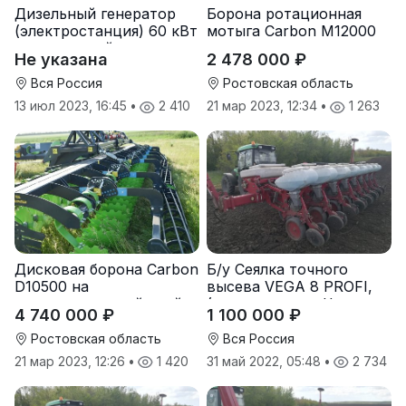
Дизельный генератор
Борона ротационная
(электростанция) 60 кВт
мотыга Carbon М12000
-автономный источник
Не указана
2 478 000 ₽
электроэнергии
Вся Россия
Ростовская область
13 июл 2023, 16:45
•
2 410
21 мар 2023, 12:34
•
1 263
Дисковая борона Carbon
Б/у Сеялка точного
D10500 на
высева VEGA 8 PROFI,
подпружиненной стойке
(производство Червона
4 740 000 ₽
1 100 000 ₽
(3D)
Зирка), 2016 г., в
отличном состоянии
Ростовская область
Вся Россия
21 мар 2023, 12:26
•
1 420
31 май 2022, 05:48
•
2 734