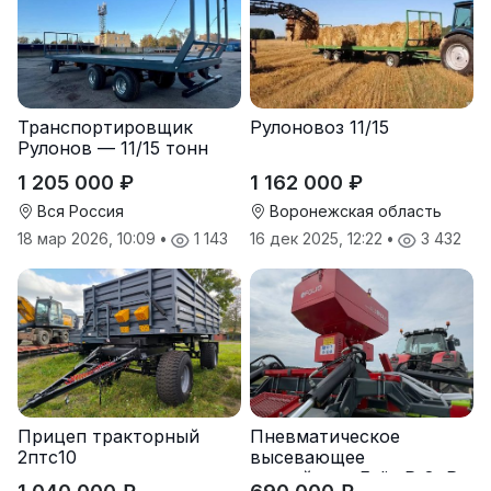
Транспортировщик
Рулоновоз 11/15
Рулонов — 11/15 тонн
1 205 000 ₽
1 162 000 ₽
Вся Россия
Воронежская область
18 мар 2026, 10:09
•
1 143
16 дек 2025, 12:22
•
3 432
Прицеп тракторный
Пневматическое
2птс10
высевающее
устройство Folio R-8, R-