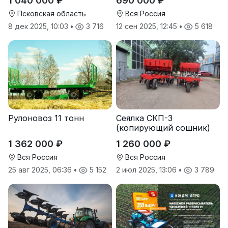
1 040 000 ₽
690 000 ₽
12
Псковская область
Вся Россия
8 дек 2025, 10:03
•
3 716
12 сен 2025, 12:45
•
5 618
Рулоновоз 11 тонн
Сеялка СКП-3
(копирующий сошник)
1 362 000 ₽
1 260 000 ₽
Вся Россия
Вся Россия
25 авг 2025, 06:36
•
5 152
2 июл 2025, 13:06
•
3 789