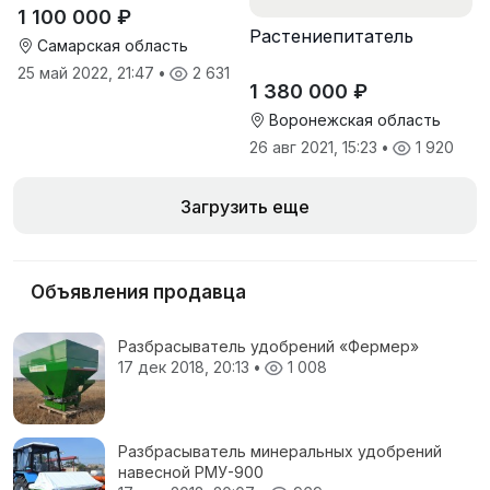
(производство Червона
1 100 000 ₽
Зирка), 2016 г, в
Растениепитатель
отличном состоянии
Самарская область
25 май 2022, 21:47
•
2 631
1 380 000 ₽
Воронежская область
26 авг 2021, 15:23
•
1 920
Загрузить еще
Объявления продавца
Разбрасыватель удобрений «Фермер»
17 дек 2018, 20:13
•
1 008
Разбрасыватель минеральных удобрений
навесной РМУ-900