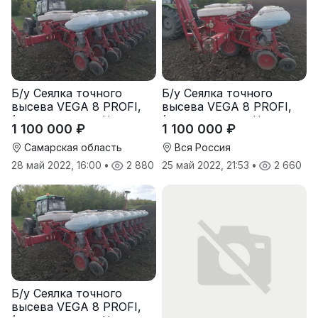
Б/у Сеялка точного
Б/у Сеялка точного
высева VEGA 8 PROFI,
высева VEGA 8 PROFI,
(производство Червона
(производство Червона
1 100 000 ₽
1 100 000 ₽
Зирка), 2016 г., в
Зирка), 2016 г., в
отличном состоянии
отличном состоянии
Самарская область
Вся Россия
28 май 2022, 16:00
•
2 880
25 май 2022, 21:53
•
2 660
Б/у Сеялка точного
высева VEGA 8 PROFI,