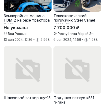
Землеройная машина
Телескопический
ПЗМ-2 на базе трактора
погрузчик Steel Camel
Т-150 с хранения
M630-70
Не указана
7 700 000 ₽
Вся Россия
Республика Марий Эл
10 сен 2024, 12:36
•
2 968
6 сен 2024, 14:56
•
1 988
Шлюзовой затвор шу-15
Подушка петкус к531
гигант