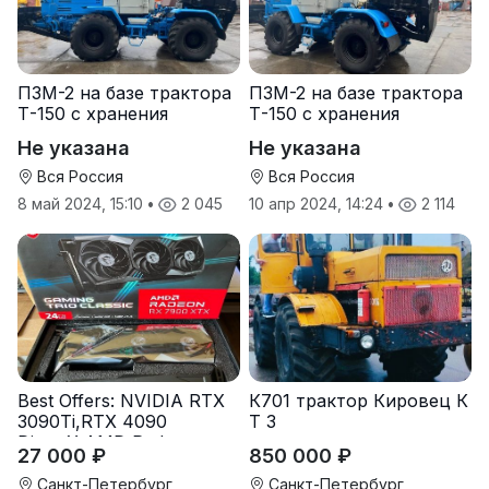
ПЗМ-2 на базе трактора
ПЗМ-2 на базе трактора
Т-150 с хранения
Т-150 с хранения
Не указана
Не указана
Вся Россия
Вся Россия
8 май 2024, 15:10
•
2 045
10 апр 2024, 14:24
•
2 114
Best Offers: NVIDIA RTX
К701 трактор Кировец К
3090Ti,RTX 4090
Т З
DirectX,AMD Radeon
27 000 ₽
850 000 ₽
RX7900
Санкт-Петербург
Санкт-Петербург