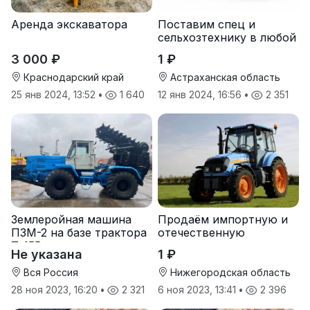
Аренда экскаватора
Поставим спец и
сельхозтехнику в любой
регион.
3 000 ₽
1 ₽
Краснодарский край
Астраханская область
25 янв 2024, 13:52
•
1 640
12 янв 2024, 16:56
•
2 351
Землеройная машина
Продаём импортную и
ПЗМ-2 на базе трактора
отечественную
Т-155
агротехнику и запчасти
Не указана
1 ₽
к ней
Вся Россия
Нижегородская область
28 ноя 2023, 16:20
•
2 321
6 ноя 2023, 13:41
•
2 396