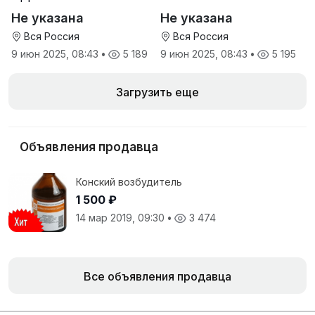
минеральная
Не указана
Не указана
антидиарейная
кормовая добавка для
Вся Россия
Вся Россия
телят
9 июн 2025, 08:43
•
5 189
9 июн 2025, 08:43
•
5 195
Загрузить еще
Объявления продавца
Конский возбудитель
1 500 ₽
14 мар 2019, 09:30
•
3 474
Все объявления продавца