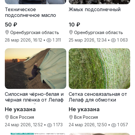
Техническое
Жмых подсолнечный
подсолнечное масло
50 ₽
10 ₽
Оренбургская область
Оренбургская область
28 мар 2026, 16:12
•
1 311
25 мар 2026, 12:34
•
1 063
Силосная чёрно-белая и
Сетка сеновязальная от
чёрная плёнка от Лелаф
Лелаф для обмотки
для траншей и ям
рулонов сена и соломы
Не указана
Не указана
силоса/сенажа
Вся Россия
Вся Россия
24 мар 2026, 12:52
•
1 173
24 мар 2026, 12:50
•
1 057