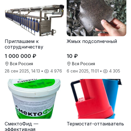
Приглашаем к
Жмых подсолнечный
сотрудничеству
дилеров в регионах
1 000 000 ₽
10 ₽
Вся Россия
Вся Россия
28 сен 2025, 14:13
•
4 976
6 сен 2025, 11:01
•
4 305
СмектоФид —
Термостат-оттаиватель
эффективная