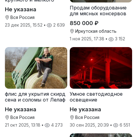
рогатого скота
Продам оборудование
Не указана
для мясных консервов
Вся Россия
850 000 ₽
23 дек 2025, 15:52
•
2 639
Иркутская область
1 ноя 2025, 17:38
•
3 152
флис для укрытия скирд
Умное светодиодное
сена и соломы от Лелаф
освещение
Не указана
Не указана
Вся Россия
Вся Россия
21 окт 2025, 13:18
•
4 273
30 сен 2025, 20:39
•
6 551