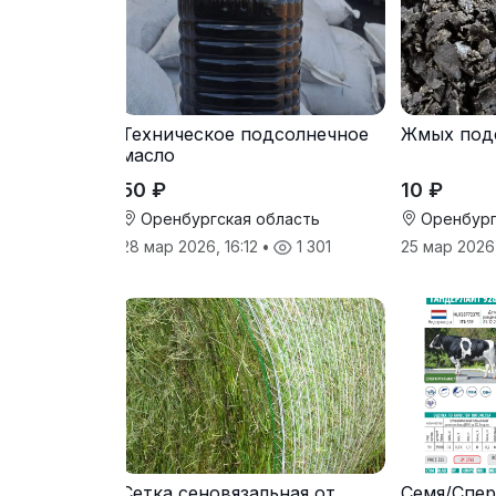
Техническое подсолнечное
Жмых под
масло
50 ₽
10 ₽
Оренбургская область
Оренбург
28 мар 2026, 16:12
•
1 301
25 мар 2026
Сетка сеновязальная от
Семя/Спер