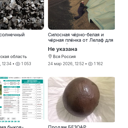
солнечный
Силосная чёрно-белая и
чёрная плёнка от Лелаф для
траншей и ям силоса/сенажа
Не указана
ская область
Вся Россия
, 12:34
•
1 053
24 мар 2026, 12:52
•
1 162
ма быков-
Продам БЕЗОАР