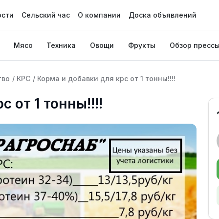
ости
Сельский час
О компании
Доска объявлений
Мясо
Техника
Овощи
Фрукты
Обзор пресс
тво
/
КРС
/
Корма и добавки для крс от 1 тонны!!!!
 от 1 тонны!!!!