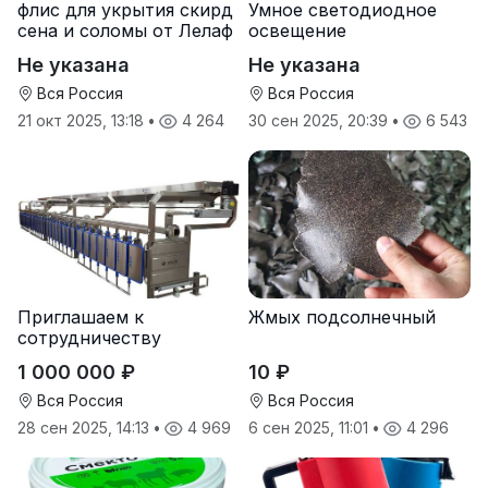
флис для укрытия скирд
Умное светодиодное
сена и соломы от Лелаф
освещение
Не указана
Не указана
Вся Россия
Вся Россия
21 окт 2025, 13:18
•
4 264
30 сен 2025, 20:39
•
6 543
Приглашаем к
Жмых подсолнечный
сотрудничеству
дилеров в регионах
1 000 000 ₽
10 ₽
Вся Россия
Вся Россия
28 сен 2025, 14:13
•
4 969
6 сен 2025, 11:01
•
4 296