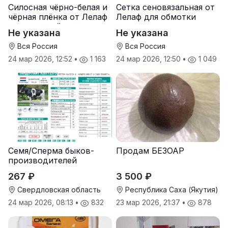
Силосная чёрно-белая и
Сетка сеновязальная от
чёрная плёнка от Лелаф
Лелаф для обмотки
для траншей и ям
рулонов сена и соломы
Не указана
Не указана
силоса/сенажа
Вся Россия
Вся Россия
24 мар 2026, 12:52
•
1 163
24 мар 2026, 12:50
•
1 049
Семя/Сперма быков-
Продам БЕЗОАР
производителей
267 ₽
3 500 ₽
Свердловская область
Республика Саха (Якутия)
24 мар 2026, 08:13
•
832
23 мар 2026, 21:37
•
878