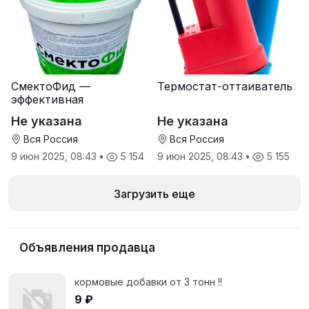
СмектоФид —
Термостат-оттаиватель
эффективная
минеральная
Не указана
Не указана
антидиарейная
кормовая добавка для
Вся Россия
Вся Россия
телят
9 июн 2025, 08:43
•
5 154
9 июн 2025, 08:43
•
5 155
Загрузить еще
Объявления продавца
кормовые добавки от 3 тонн !!
9 ₽