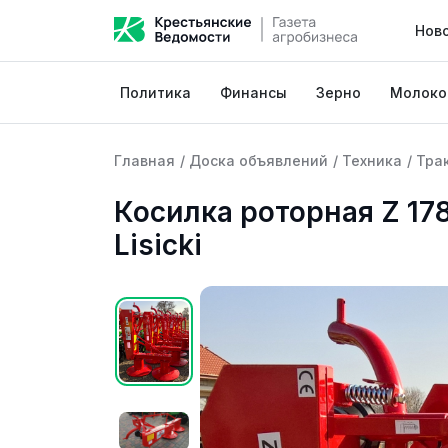
Нов
Политика
Финансы
Зерно
Молоко
Главная
/
Доска объявлений
/
Техника
/
Тра
Косилка роторная Z 178 
Lisicki