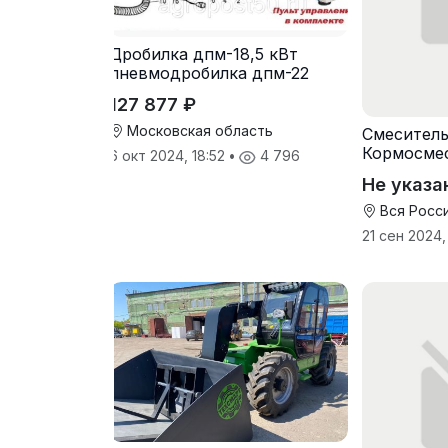
Дробилка дпм-18,5 кВт
пневмодробилка дпм-22
127 877 ₽
Московская область
Смеситель
Кормосмес
6 окт 2024, 18:52
•
4 796
Не указа
Вся Росс
21 сен 2024,