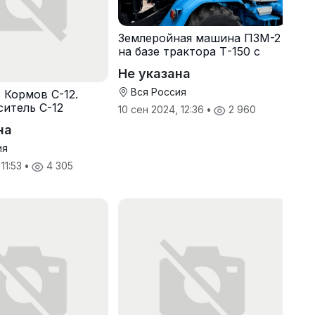
Землеройная машина ПЗМ-2
на базе трактора Т-150 с
хранения
Не указана
Вся Россия
 Кормов С-12.
итель С-12
10 сен 2024, 12:36
•
2 960
на
ия
 11:53
•
4 305