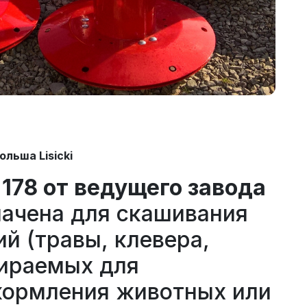
 Польша Lisicki
 178 от ведущего завода
ачена для скашивания
й (травы, клевера,
бираемых для
кормления животных или