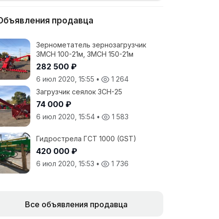
Объявления продавца
Зернометатель зернозагрузчик
ЗМСН 100-21м, ЗМСН 150-21м
282 500 ₽
6 июл 2020, 15:55
•
1 264
Загрузчик сеялок ЗСН-25
74 000 ₽
6 июл 2020, 15:54
•
1 583
Гидрострела ГСТ 1000 (GST)
420 000 ₽
6 июл 2020, 15:53
•
1 736
Все объявления продавца