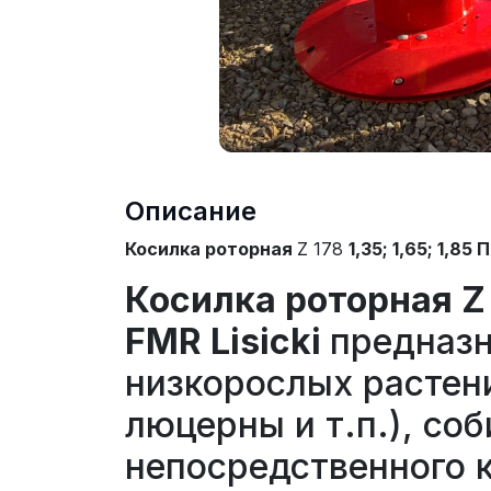
Описание
Косилка роторная
Z 178
1,35; 1,65; 1,85
Косилка роторная Z
FMR Lisicki
предназн
низкорослых растени
люцерны и т.п.), со
непосредственного 