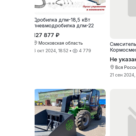
Дробилка дпм-18,5 кВт
пневмодробилка дпм-22
127 877 ₽
Московская область
Смеситель
Кормосмес
6 окт 2024, 18:52
•
4 779
Не указа
Вся Росс
21 сен 2024,