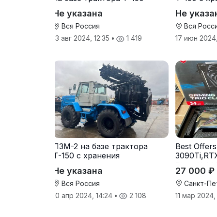
Не указана
Не указа
Вся Россия
Вся Росс
13 авг 2024, 12:35
•
1 419
17 июн 2024,
ПЗМ-2 на базе трактора
Best Offer
Т-150 с хранения
3090Ti,RT
DirectX,A
Не указана
27 000 ₽
Вся Россия
Санкт-Пе
10 апр 2024, 14:24
•
2 108
11 мар 2024,