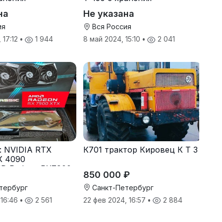
на
Не указана
ия
Вся Россия
 17:12
•
1 944
8 май 2024, 15:10
•
2 041
s: NVIDIA RTX
К701 трактор Кировец К Т З
X 4090
MD Radeon RX7900
850 000 ₽
тербург
Санкт-Петербург
 16:46
•
2 561
22 фев 2024, 16:57
•
2 884