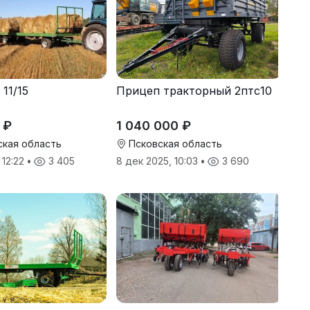
11/15
Прицеп тракторный 2птс10
 ₽
1 040 000 ₽
кая область
Псковская область
 12:22
•
3 405
8 дек 2025, 10:03
•
3 690