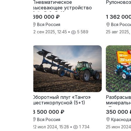
Пневматическое
Рулоновоз
высевающее устройство
Folio R-8, R-12
690 000 ₽
1 362 00
Вся Россия
Вся Росс
12 сен 2025, 12:45
•
5 589
25 авг 2025
Оборотный плуг «Танго»
Разбрасыв
шестикорпусной (5+1)
минераль
«Тверк»
3 500 000 ₽
350 000 
Вся Россия
Краснода
22 июл 2024, 15:28
•
1 734
25 июн 2024,