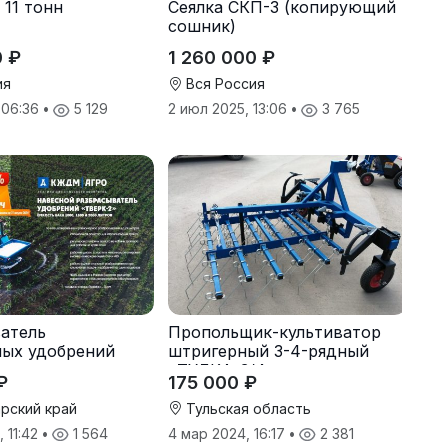
 11 тонн
Сеялка СКП-3 (копирующий
сошник)
0 ₽
1 260 000 ₽
ия
Вся Россия
, 06:36
•
5 129
2 июл 2025, 13:06
•
3 765
атель
Пропольщик-культиватор
ных удобрений
штригерный 3-4-рядный
«ТУЛКА-3/4»
₽
175 000 ₽
рский край
Тульская область
 11:42
•
1 564
4 мар 2024, 16:17
•
2 381