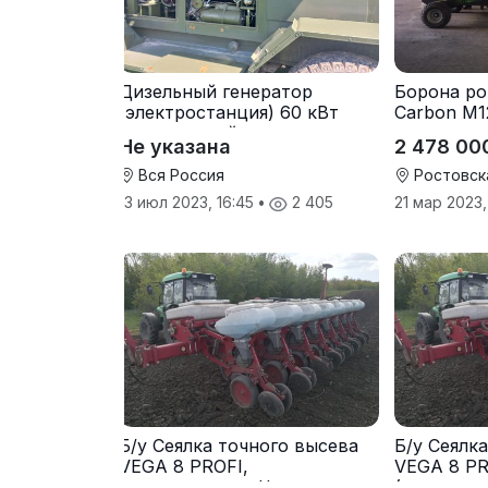
Дизельный генератор
Борона ро
(электростанция) 60 кВт
Carbon М1
-автономный источник
Не указана
2 478 00
электроэнергии
Вся Россия
Ростовск
13 июл 2023, 16:45
•
2 405
21 мар 2023,
Б/у Сеялка точного высева
Б/у Сеялк
VEGA 8 PROFI,
VEGA 8 PR
(производство Червона
(производ