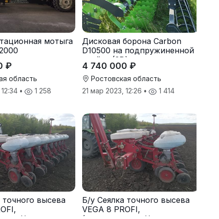
тационная мотыга
Дисковая борона Carbon
2000
D10500 на подпружиненной
стойке (3D)
0 ₽
4 740 000 ₽
ая область
Ростовская область
 12:34
•
1 258
21 мар 2023, 12:26
•
1 414
а точного высева
Б/у Сеялка точного высева
OFI,
VEGA 8 PROFI,
ство Червона
(производство Червона