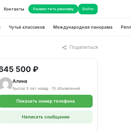
Контакты
Разместить рекламу
Войти
ы
Чутьё классиков
Международная панорама
Репл
Поделиться
645 500 ₽
Алина
был(а) 5 лет назад · 15 объявлений
Показать номер телефона
Написать сообщение