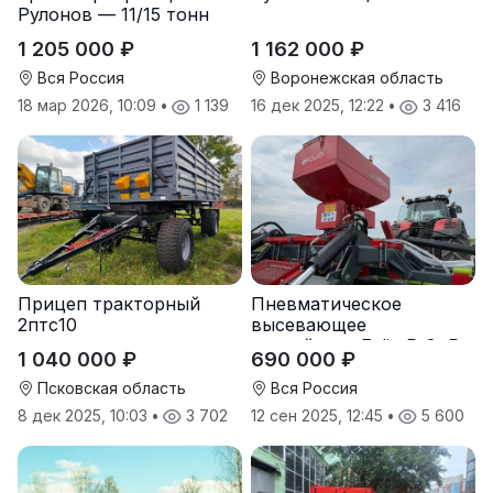
Рулонов — 11/15 тонн
1 205 000 ₽
1 162 000 ₽
Вся Россия
Воронежская область
18 мар 2026, 10:09
•
1 139
16 дек 2025, 12:22
•
3 416
Прицеп тракторный
Пневматическое
2птс10
высевающее
устройство Folio R-8, R-
1 040 000 ₽
690 000 ₽
12
Псковская область
Вся Россия
8 дек 2025, 10:03
•
3 702
12 сен 2025, 12:45
•
5 600