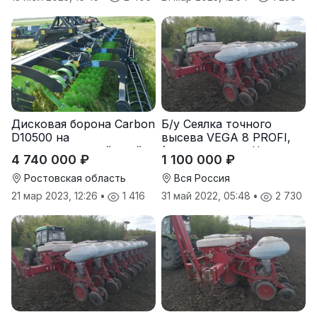
Дисковая борона Carbon
Б/у Сеялка точного
D10500 на
высева VEGA 8 PROFI,
подпружиненной стойке
(производство Червона
4 740 000 ₽
1 100 000 ₽
(3D)
Зирка), 2016 г., в
отличном состоянии
Ростовская область
Вся Россия
21 мар 2023, 12:26
•
1 416
31 май 2022, 05:48
•
2 730