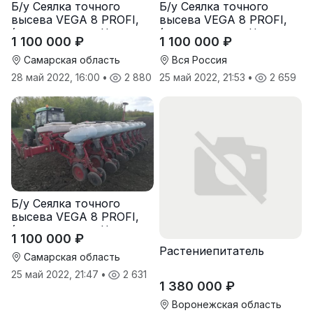
Б/у Сеялка точного
Б/у Сеялка точного
высева VEGA 8 PROFI,
высева VEGA 8 PROFI,
(производство Червона
(производство Червона
1 100 000 ₽
1 100 000 ₽
Зирка), 2016 г., в
Зирка), 2016 г., в
отличном состоянии
отличном состоянии
Самарская область
Вся Россия
28 май 2022, 16:00
•
2 880
25 май 2022, 21:53
•
2 659
Б/у Сеялка точного
высева VEGA 8 PROFI,
(производство Червона
1 100 000 ₽
Зирка), 2016 г, в
Растениепитатель
отличном состоянии
Самарская область
25 май 2022, 21:47
•
2 631
1 380 000 ₽
Воронежская область