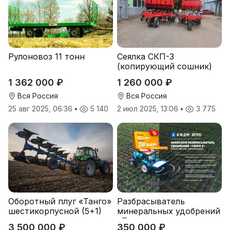
Рулоновоз 11 тонн
Сеялка СКП-3
(копирующий сошник)
1 362 000 ₽
1 260 000 ₽
Вся Россия
Вся Россия
25 авг 2025, 06:36
•
5 140
2 июл 2025, 13:06
•
3 775
Оборотный плуг «Танго»
Разбрасыватель
шестикорпусной (5+1)
минеральных удобрений
«Тверк»
3 500 000 ₽
350 000 ₽