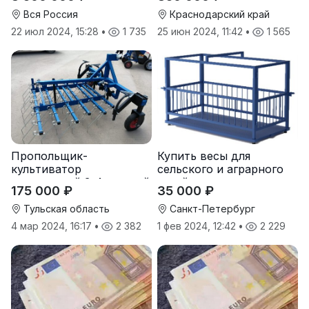
Вся Россия
Краснодарский край
22 июл 2024, 15:28
•
1 735
25 июн 2024, 11:42
•
1 565
Пропольщик-
Купить весы для
культиватор
сельского и аграрного
штригерный 3-4-рядный
хозяйства от
175 000 ₽
35 000 ₽
«ТУЛКА-3/4»
производителя
Тульская область
Санкт-Петербург
4 мар 2024, 16:17
•
2 382
1 фев 2024, 12:42
•
2 229