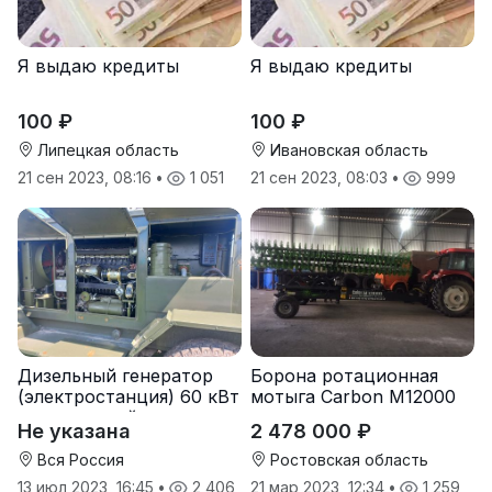
Я выдаю кредиты
Я выдаю кредиты
100 ₽
100 ₽
Липецкая область
Ивановская область
21 сен 2023, 08:16
•
1 051
21 сен 2023, 08:03
•
999
Дизельный генератор
Борона ротационная
(электростанция) 60 кВт
мотыга Carbon М12000
-автономный источник
Не указана
2 478 000 ₽
электроэнергии
Вся Россия
Ростовская область
13 июл 2023, 16:45
•
2 406
21 мар 2023, 12:34
•
1 259