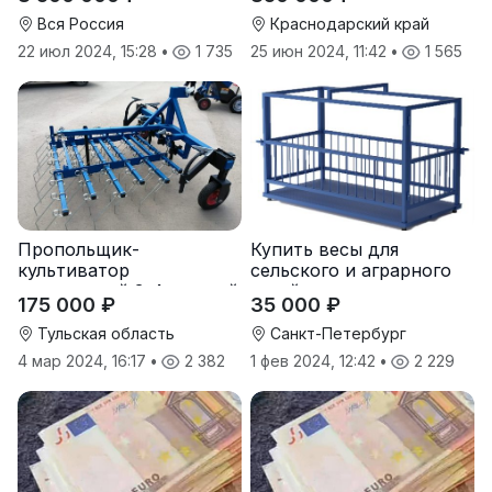
Вся Россия
Краснодарский край
22 июл 2024, 15:28
•
1 735
25 июн 2024, 11:42
•
1 565
Пропольщик-
Купить весы для
культиватор
сельского и аграрного
штригерный 3-4-рядный
хозяйства от
175 000 ₽
35 000 ₽
«ТУЛКА-3/4»
производителя
Тульская область
Санкт-Петербург
4 мар 2024, 16:17
•
2 382
1 фев 2024, 12:42
•
2 229