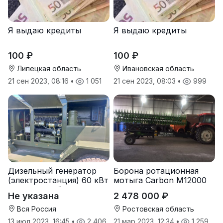
Я выдаю кредиты
Я выдаю кредиты
100 ₽
100 ₽
Липецкая область
Ивановская область
21 сен 2023, 08:16
•
1 051
21 сен 2023, 08:03
•
999
Дизельный генератор
Борона ротационная
(электростанция) 60 кВт
мотыга Carbon М12000
-автономный источник
Не указана
2 478 000 ₽
электроэнергии
Вся Россия
Ростовская область
13 июл 2023, 16:45
•
2 406
21 мар 2023, 12:34
•
1 259