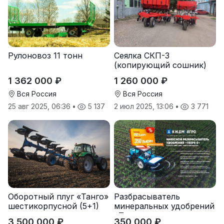
Рулоновоз 11 тонн
Сеялка СКП-3
(копирующий сошник)
1 362 000 ₽
1 260 000 ₽
Вся Россия
Вся Россия
25 авг 2025, 06:36
•
5 137
2 июл 2025, 13:06
•
3 771
Оборотный плуг «Танго»
Разбрасыватель
шестикорпусной (5+1)
минеральных удобрений
«Тверк»
3 500 000 ₽
350 000 ₽