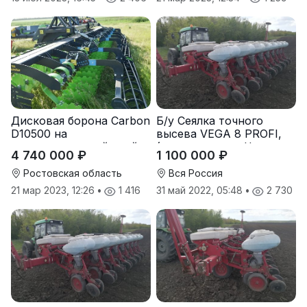
Дисковая борона Carbon
Б/у Сеялка точного
D10500 на
высева VEGA 8 PROFI,
подпружиненной стойке
(производство Червона
4 740 000 ₽
1 100 000 ₽
(3D)
Зирка), 2016 г., в
отличном состоянии
Ростовская область
Вся Россия
21 мар 2023, 12:26
•
1 416
31 май 2022, 05:48
•
2 730