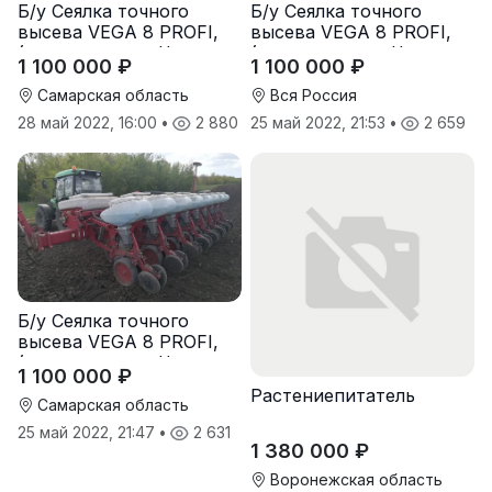
Б/у Сеялка точного
Б/у Сеялка точного
высева VEGA 8 PROFI,
высева VEGA 8 PROFI,
(производство Червона
(производство Червона
1 100 000 ₽
1 100 000 ₽
Зирка), 2016 г., в
Зирка), 2016 г., в
отличном состоянии
отличном состоянии
Самарская область
Вся Россия
28 май 2022, 16:00
•
2 880
25 май 2022, 21:53
•
2 659
Б/у Сеялка точного
высева VEGA 8 PROFI,
(производство Червона
1 100 000 ₽
Зирка), 2016 г, в
Растениепитатель
отличном состоянии
Самарская область
25 май 2022, 21:47
•
2 631
1 380 000 ₽
Воронежская область