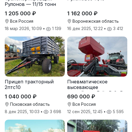
Рулонов — 11/15 тонн
1 205 000 ₽
1 162 000 ₽
Вся Россия
Воронежская область
18 мар 2026, 10:09
•
1 139
16 дек 2025, 12:22
•
3 412
Прицеп тракторный
Пневматическое
2птс10
высевающее
устройство Folio R-8, R-
1 040 000 ₽
690 000 ₽
12
Псковская область
Вся Россия
8 дек 2025, 10:03
•
3 698
12 сен 2025, 12:45
•
5 595