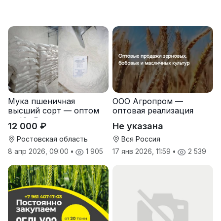
Мука пшеничная
ООО Агропром —
высший сорт — оптом
оптовая реализация
от Юг Руси
продуктов питания
12 000 ₽
Не указана
экспорт
Ростовская область
Вся Россия
8 апр 2026, 09:00
•
1 905
17 янв 2026, 11:59
•
2 539