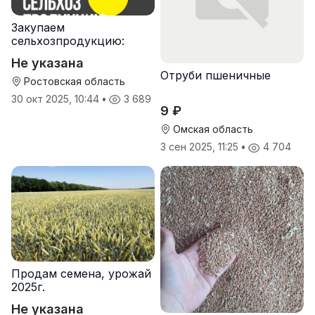
Закупаем
сельхозпродукцию:
зерно, пшеницу,
Не указана
подсолнечник
Отруби пшеничные
Ростовская область
30 окт 2025, 10:44
•
3 689
9 ₽
Омская область
3 сен 2025, 11:25
•
4 704
Продам семена, урожай
2025г.
Не указана