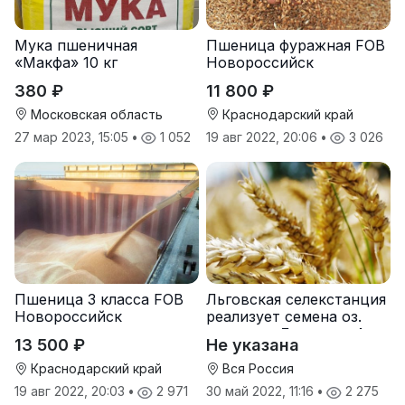
Мука пшеничная
Пшеница фуражная FOB
«Макфа» 10 кг
Новороссийск
380 ₽
11 800 ₽
Московская область
Краснодарский край
27 мар 2023, 15:05
•
1 052
19 авг 2022, 20:06
•
3 026
Пшеница 3 класса FOB
Льговская селекстанция
Новороссийск
реализует семена оз.
пшеницы Льговская4 и
13 500 ₽
Не указана
Льговская8
Краснодарский край
Вся Россия
19 авг 2022, 20:03
•
2 971
30 май 2022, 11:16
•
2 275