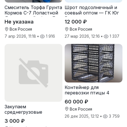
Смеситель Торфа Грунта
Шрот подсолнечный и
Кормов С-7 Лопастной
соевый оптом — ГК Юг
Двухвальный обьем 7
Руси
Не указана
12 000 ₽
м3
Вся Россия
Вся Россия
7 апр 2026, 11:18
•
1 916
27 мар 2026, 12:16
•
1 337
Контейнер для
перевозки птицы 4
яруса
60 000 ₽
Закупаем
Вся Россия
среднегрузовые
26 дек 2025, 12:12
•
3 759
стеллажи, стеллажи-
3 000 ₽
консоли и легкие