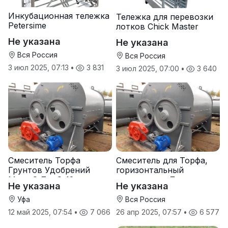
Инкубационная тележка
Тележка для перевозки
Petersime
лотков Chick Master
Не указана
Не указана
Вся Россия
Вся Россия
3 июл 2025, 07:13
•
3 831
3 июл 2025, 07:00
•
3 640
Смеситель Торфа
Смеситель для Торфа,
Грунтов Удобрений
горизонтальный
Мела С-7 и С-12
смеситель с-7
Не указана
Не указана
Уфа
Вся Россия
12 май 2025, 07:54
•
7 066
26 апр 2025, 07:57
•
6 577