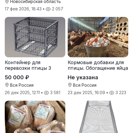
стеллажи
Новосибирская область
17 фев 2026, 18:43
•
2 057
Контейнер для
Кормовые добавки для
перевозки птицы 3
птицы. Обогащение яйца
яруса
микроэлементами:
50 000 ₽
Не указана
йодом и селеном.
Вся Россия
Вся Россия
26 дек 2025, 12:11
•
3 581
23 дек 2025, 16:09
•
3 223