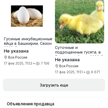
Гусиные инкубационные
яйца в Башкирии. Сезон
Суточные и
2026. В наличии
Не указана
подрощенные гусята. в
Башкирии. Сезон 2026. В
Вся Россия
Не указана
наличии
17 фев 2025, 11:53
•
7 106
Вся Россия
17 фев 2025, 11:51
•
6 671
Загрузить еще
Объявления продавца