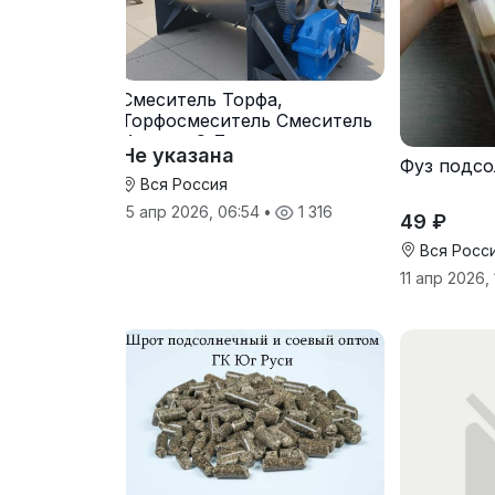
Смеситель Торфа,
Торфосмеситель Смеситель
Кормов С-7
Не указана
Фуз подс
Вся Россия
15 апр 2026, 06:54
•
1 316
49 ₽
Вся Росс
11 апр 2026,