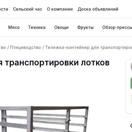
ости
Сельский час
О компании
Доска объявлений
Мясо
Техника
Овощи
Фрукты
Обзор пресс
тво
/
Птицеводство
/
Тележка-контейнер для транспортиров
я транспортировки лотков