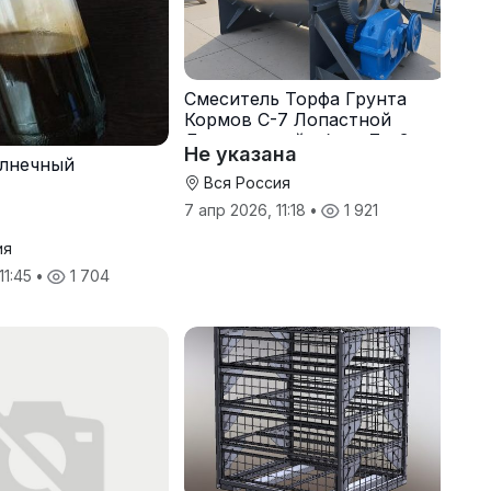
Смеситель Торфа Грунта
Кормов С-7 Лопастной
Двухвальный обьем 7 м3
Не указана
олнечный
Вся Россия
7 апр 2026, 11:18
•
1 921
ия
 11:45
•
1 704