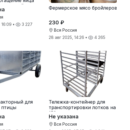
огащение яйца
ентами: йодом и
Фермерское мясо бройлеров
на
ия
230 ₽
, 16:09
•
3 227
Вся Россия
28 авг 2025, 14:26
•
4 265
акторный для
Тележка-контейнер для
 птицы
транспортировки лотков на
150 яиц
на
Не указана
ия
Вся Россия