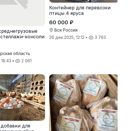
Контейнер для перевозки
птицы 4 яруса
60 000 ₽
Вся Россия
среднегрузовые
 стеллажи-консоли
26 дек 2025, 12:12
•
3 763
стеллажи
рская область
 18:43
•
2 061
добавки для