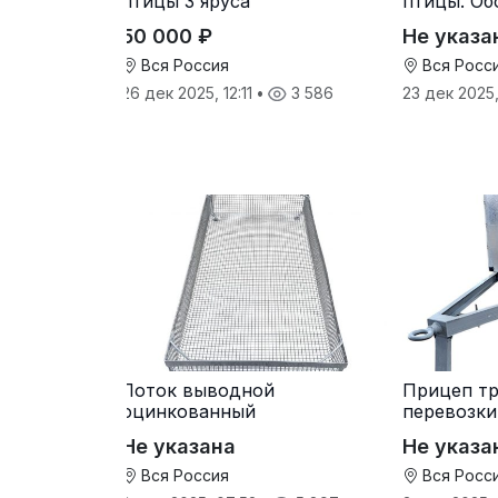
птицы 3 яруса
птицы. Об
микроэлем
50 000 ₽
Не указа
селеном.
Вся Россия
Вся Росс
26 дек 2025, 12:11
•
3 586
23 дек 2025
Лоток выводной
Прицеп тр
оцинкованный
перевозки
Не указана
Не указа
Вся Россия
Вся Росс