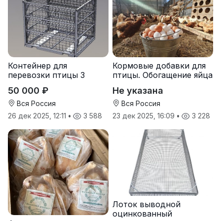
Контейнер для
Кормовые добавки для
перевозки птицы 3
птицы. Обогащение яйца
яруса
микроэлементами:
50 000 ₽
Не указана
йодом и селеном.
Вся Россия
Вся Россия
26 дек 2025, 12:11
•
3 588
23 дек 2025, 16:09
•
3 228
Лоток выводной
оцинкованный