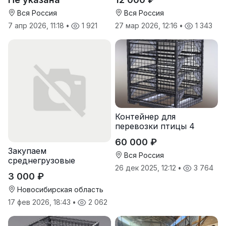
м3
Вся Россия
Вся Россия
7 апр 2026, 11:18
•
1 921
27 мар 2026, 12:16
•
1 343
Контейнер для
перевозки птицы 4
яруса
60 000 ₽
Закупаем
Вся Россия
среднегрузовые
26 дек 2025, 12:12
•
3 764
стеллажи, стеллажи-
3 000 ₽
консоли и легкие
стеллажи
Новосибирская область
17 фев 2026, 18:43
•
2 062