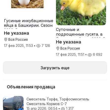
Гусиные инкубационные
яйца в Башкирии. Сезон
Суточные и
2026. В наличии
Не указана
подрощенные гусята. в
Башкирии. Сезон 2026. В
Вся Россия
Не указана
наличии
17 фев 2025, 11:53
•
7 128
Вся Россия
17 фев 2025, 11:51
•
6 692
Загрузить еще
Объявления продавца
Смеситель Торфа, Торфосмеситель
Смеситель Кормов С-7
15 апр 2026, 06:54
•
1 317