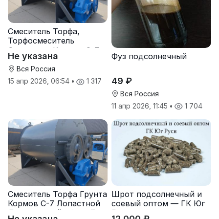
Смеситель Торфа,
Торфосмеситель
Смеситель Кормов С-7
Не указана
Фуз подсолнечный
Вся Россия
49 ₽
15 апр 2026, 06:54
•
1 317
Вся Россия
11 апр 2026, 11:45
•
1 704
Смеситель Торфа Грунта
Шрот подсолнечный и
Кормов С-7 Лопастной
соевый оптом — ГК Юг
Двухвальный обьем 7
Руси
Не указана
12 000 ₽