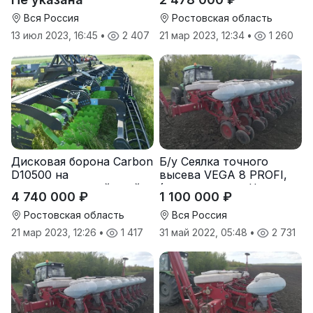
электроэнергии
Вся Россия
Ростовская область
13 июл 2023, 16:45
•
2 407
21 мар 2023, 12:34
•
1 260
Дисковая борона Carbon
Б/у Сеялка точного
D10500 на
высева VEGA 8 PROFI,
подпружиненной стойке
(производство Червона
4 740 000 ₽
1 100 000 ₽
(3D)
Зирка), 2016 г., в
отличном состоянии
Ростовская область
Вся Россия
21 мар 2023, 12:26
•
1 417
31 май 2022, 05:48
•
2 731