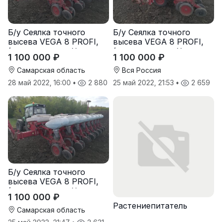
Б/у Сеялка точного
Б/у Сеялка точного
высева VEGA 8 PROFI,
высева VEGA 8 PROFI,
(производство Червона
(производство Червона
1 100 000 ₽
1 100 000 ₽
Зирка), 2016 г., в
Зирка), 2016 г., в
отличном состоянии
отличном состоянии
Самарская область
Вся Россия
28 май 2022, 16:00
•
2 880
25 май 2022, 21:53
•
2 659
Б/у Сеялка точного
высева VEGA 8 PROFI,
(производство Червона
1 100 000 ₽
Зирка), 2016 г, в
Растениепитатель
отличном состоянии
Самарская область