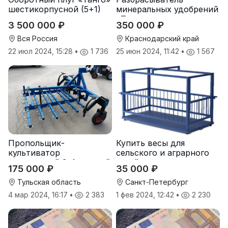
шестикорпусной (5+1)
минеральных удобрений
«Тверк»
3 500 000 ₽
350 000 ₽
Вся Россия
Краснодарский край
22 июл 2024, 15:28
•
1 736
25 июн 2024, 11:42
•
1 567
Пропольщик-
Купить весы для
культиватор
сельского и аграрного
штригерный 3-4-рядный
хозяйства от
175 000 ₽
35 000 ₽
«ТУЛКА-3/4»
производителя
Тульская область
Санкт-Петербург
4 мар 2024, 16:17
•
2 383
1 фев 2024, 12:42
•
2 230