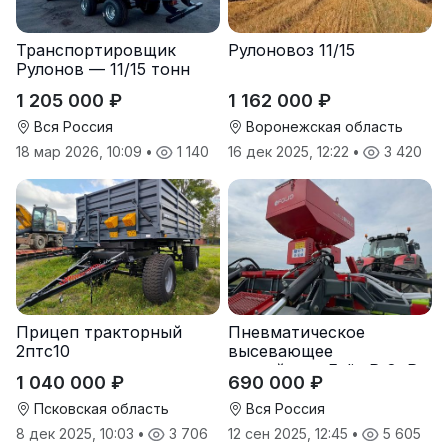
Транспортировщик
Рулоновоз 11/15
Рулонов — 11/15 тонн
1 205 000 ₽
1 162 000 ₽
Вся Россия
Воронежская область
18 мар 2026, 10:09
•
1 140
16 дек 2025, 12:22
•
3 420
Прицеп тракторный
Пневматическое
2птс10
высевающее
устройство Folio R-8, R-
1 040 000 ₽
690 000 ₽
12
Псковская область
Вся Россия
8 дек 2025, 10:03
•
3 706
12 сен 2025, 12:45
•
5 605