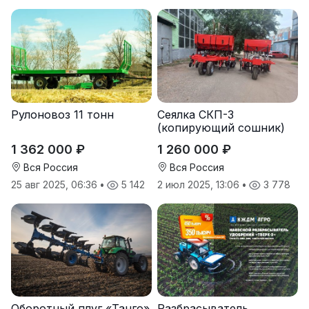
Рулоновоз 11 тонн
Сеялка СКП-3
(копирующий сошник)
1 362 000 ₽
1 260 000 ₽
Вся Россия
Вся Россия
25 авг 2025, 06:36
•
5 142
2 июл 2025, 13:06
•
3 778
Оборотный плуг «Танго»
Разбрасыватель