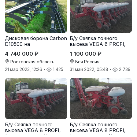
Дисковая борона Carbon
Б/у Сеялка точного
D10500 на
высева VEGA 8 PROFI,
подпружиненной стойке
(производство Червона
4 740 000 ₽
1 100 000 ₽
(3D)
Зирка), 2016 г., в
отличном состоянии
Ростовская область
Вся Россия
21 мар 2023, 12:26
•
1 425
31 май 2022, 05:48
•
2 739
Б/у Сеялка точного
Б/у Сеялка точного
высева VEGA 8 PROFI,
высева VEGA 8 PROFI,
(производство Червона
(производство Червона