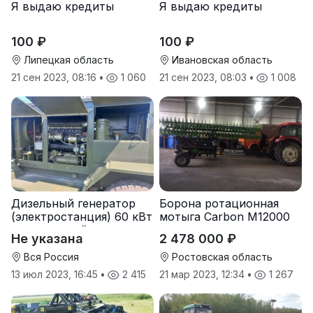
Я выдаю кредиты
Я выдаю кредиты
100 ₽
100 ₽
Липецкая область
Ивановская область
21 сен 2023, 08:16
•
1 060
21 сен 2023, 08:03
•
1 008
Дизельный генератор
Борона ротационная
(электростанция) 60 кВт
мотыга Carbon М12000
-автономный источник
Не указана
2 478 000 ₽
электроэнергии
Вся Россия
Ростовская область
13 июл 2023, 16:45
•
2 415
21 мар 2023, 12:34
•
1 267