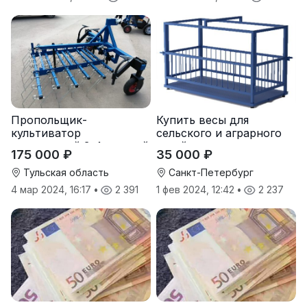
Пропольщик-
Купить весы для
культиватор
сельского и аграрного
штригерный 3-4-рядный
хозяйства от
175 000 ₽
35 000 ₽
«ТУЛКА-3/4»
производителя
Тульская область
Санкт-Петербург
4 мар 2024, 16:17
•
2 391
1 фев 2024, 12:42
•
2 237