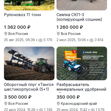
Рулоновоз 11 тонн
Сеялка СКП-3
(копирующий сошник)
1 362 000 ₽
1 260 000 ₽
Вся Россия
Вся Россия
25 авг 2025, 06:36
•
5 176
2 июл 2025, 13:06
•
3 814
Оборотный плуг «Танго»
Разбрасыватель
шестикорпусной (5+1)
минеральных удобрений
«Тверк»
3 500 000 ₽
350 000 ₽
Вся Россия
Краснодарский край
22 июл 2024, 15:28
•
1 745
25 июн 2024, 11:42
•
1 576