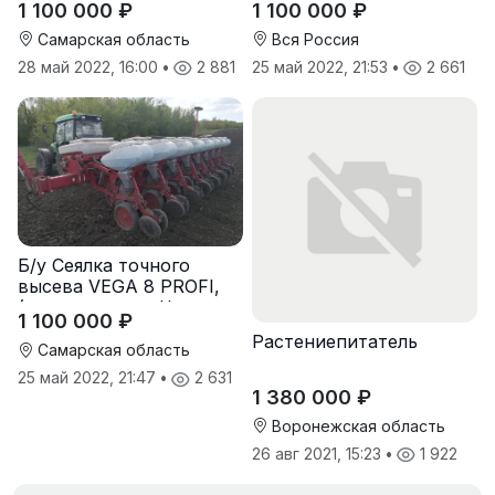
1 100 000 ₽
1 100 000 ₽
Зирка), 2016 г., в
Зирка), 2016 г., в
отличном состоянии
отличном состоянии
Самарская область
Вся Россия
28 май 2022, 16:00
•
2 881
25 май 2022, 21:53
•
2 661
Б/у Сеялка точного
высева VEGA 8 PROFI,
(производство Червона
1 100 000 ₽
Зирка), 2016 г, в
Растениепитатель
отличном состоянии
Самарская область
25 май 2022, 21:47
•
2 631
1 380 000 ₽
Воронежская область
26 авг 2021, 15:23
•
1 922