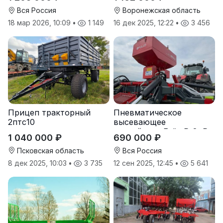
Вся Россия
Воронежская область
18 мар 2026, 10:09
•
1 149
16 дек 2025, 12:22
•
3 456
Прицеп тракторный
Пневматическое
2птс10
высевающее
устройство Folio R-8, R-
1 040 000 ₽
690 000 ₽
12
Псковская область
Вся Россия
8 дек 2025, 10:03
•
3 735
12 сен 2025, 12:45
•
5 641