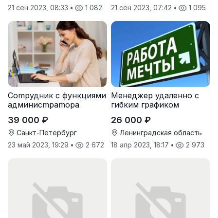
21 сен 2023, 08:33
•
1 082
21 сен 2023, 07:42
•
1 095
Cоmpудник с функциями
Менеджер удаленно с
админисmраmоpа
гибким графиком
39 000 ₽
26 000 ₽
Санкт-Петербург
Ленинградская область
23 май 2023, 19:29
•
2 672
18 апр 2023, 18:17
•
2 973