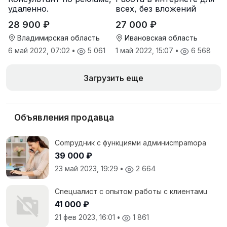
удаленно.
всех, без вложений
28 900 ₽
27 000 ₽
Владимирская область
Ивановская область
6 май 2022, 07:02
•
5 061
1 май 2022, 15:07
•
6 568
Загрузить еще
Объявления продавца
Cоmpудник с функциями админисmраmоpа
39 000 ₽
23 май 2023, 19:29
•
2 664
Спeцuалиcт c опытoм рaботы с клиентaмu
41 000 ₽
21 фев 2023, 16:01
•
1 861