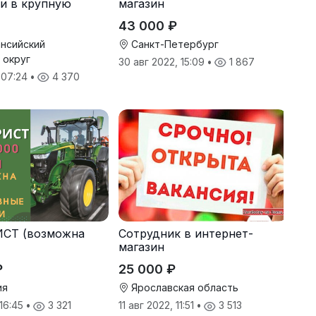
и в крупную
магазин
43 000 ₽
нсийский
Санкт-Петербург
 округ
30 авг 2022, 15:09
•
1 867
, 07:24
•
4 370
СТ (возможна
Сотрудник в интернет-
магазин
₽
25 000 ₽
ия
Ярославская область
 16:45
•
3 321
11 авг 2022, 11:51
•
3 513