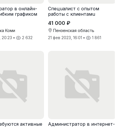
атор в онлайн-
Спeцuалиcт c опытoм
гибким графиком
рaботы с клиентaмu
41 000 ₽
ка Коми
Пензенская область
, 20:23
•
2 632
21 фев 2023, 16:01
•
1 861
ебуются активные
Администратор в интернет-