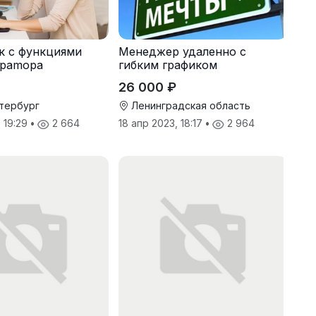
к с функциями
Менеджер удаленно с
раmоpа
гибким графиком
26 000 ₽
тербург
Ленинградская область
, 19:29
•
2 664
18 апр 2023, 18:17
•
2 964