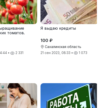
Я выдаю кредиты
Выращивание
ких томатов.
ляем жилье.
100 ₽
Сахалинская область
21 сен 2023, 08:33
•
1 073
14:44
•
2 331