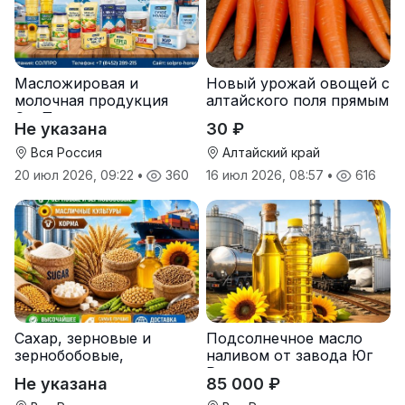
Масложировая и
Новый урожай овощей с
молочная продукция
алтайского поля прямым
СолПро — экспортные
оптом
Не указана
30 ₽
поставки
Вся Россия
Алтайский край
20 июл 2026, 09:22
•
360
16 июл 2026, 08:57
•
616
Сахар, зерновые и
Подсолнечное масло
зернобобовые,
наливом от завода Юг
масличные культуры,
Руси
Не указана
85 000 ₽
корма