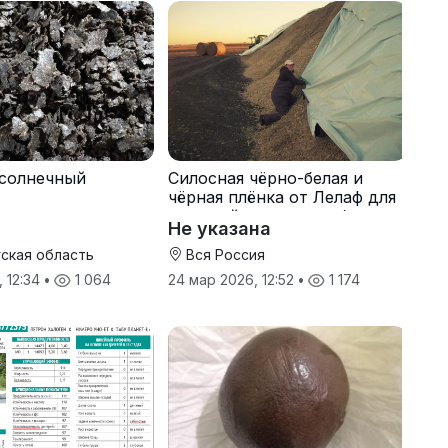
солнечный
Силосная чёрно-белая и
чёрная плёнка от Лелаф для
траншей и ям силоса/сенажа
Не указана
ская область
Вся Россия
, 12:34
•
1 064
24 мар 2026, 12:52
•
1 174