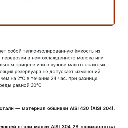
ет собой теплоизолированную ѐмкость из
 перевозки в нем охлажденного молока или
льном прицепе или в кузове малотоннажных
ляция резервуара не допускает изменений
ем на 2°С в течение 24 час. при разнице
реды равной 30°С.
али — материал обшивки AISI 430 (AISI 304),
ющей стали марки AISI 304 2B производства