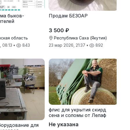
ма быков-
Продам БЕЗОАР
ителей
3 500 ₽
ская область
Республика Саха (Якутия)
, 08:13
•
843
23 мар 2026, 21:37
•
892
флис для укрытия скирд
сена и соломы от Лелаф
Не указана
борудование для