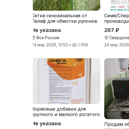
Сетка сеновязальная от
Семя/Спер
Лелаф для обмотки рулонов
производ
сена и соломы
Не указана
267 ₽
Вся Россия
Свердлов
24 мар 2026, 12:50
•
1 058
24 мар 2026
Кормовые добавки для
крупного и мелкого рогатого
скота
Не указана
Продам о