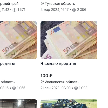
рский край
Тульская область
 11:42
•
1 571
4 мар 2024, 16:17
•
2 386
кредиты
Я выдаю кредиты
100 ₽
 область
Ивановская область
 08:16
•
1 055
21 сен 2023, 08:03
•
1 003