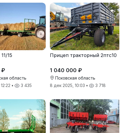
11/15
Прицеп тракторный 2птс10
 ₽
1 040 000 ₽
кая область
Псковская область
 12:22
•
3 435
8 дек 2025, 10:03
•
3 718