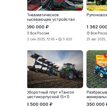
Пневматическое
Рулоновоз
высевающее устройство
Folio R-8, R-12
690 000 ₽
1 362 00
Вся Россия
Вся Росс
12 сен 2025, 12:45
•
5 620
25 авг 2025
Оборотный плуг «Танго»
Разбрасыв
шестикорпусной (5+1)
минераль
«Тверк»
3 500 000 ₽
350 000 