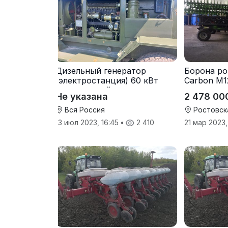
Дизельный генератор
Борона ро
(электростанция) 60 кВт
Carbon М1
-автономный источник
Не указана
2 478 00
электроэнергии
Вся Россия
Ростовск
13 июл 2023, 16:45
•
2 410
21 мар 2023,