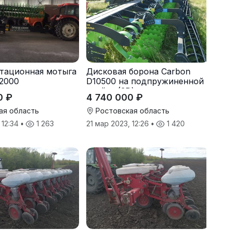
тационная мотыга
Дисковая борона Carbon
2000
D10500 на подпружиненной
стойке (3D)
0 ₽
4 740 000 ₽
ая область
Ростовская область
 12:34
•
1 263
21 мар 2023, 12:26
•
1 420