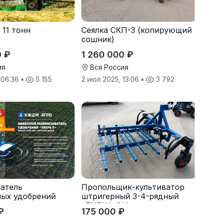
 11 тонн
Сеялка СКП-3 (копирующий
сошник)
0 ₽
1 260 000 ₽
ия
Вся Россия
, 06:36
•
5 155
2 июл 2025, 13:06
•
3 792
атель
Пропольщик-культиватор
ных удобрений
штригерный 3-4-рядный
«ТУЛКА-3/4»
₽
175 000 ₽