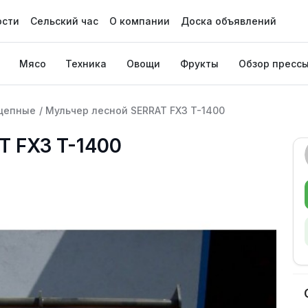
ости
Сельский час
О компании
Доска объявлений
Мясо
Техника
Овощи
Фрукты
Обзор пресс
цепные
/
Мульчер лесной SERRAT FX3 T-1400
T FX3 T-1400