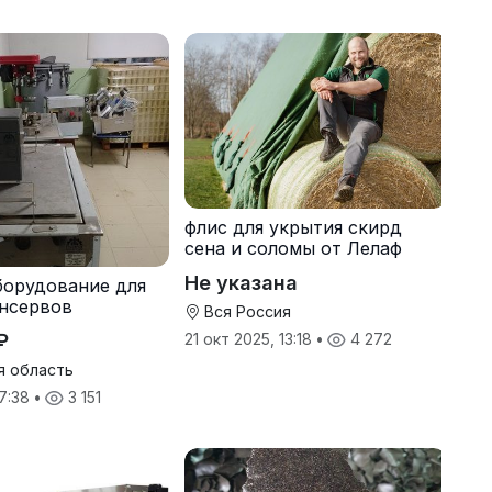
флис для укрытия скирд
сена и соломы от Лелаф
Не указана
борудование для
нсервов
Вся Россия
₽
21 окт 2025, 13:18
•
4 272
я область
17:38
•
3 151