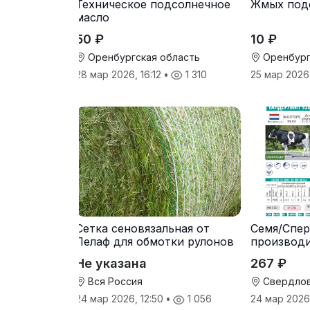
Техническое подсолнечное
Жмых под
масло
50 ₽
10 ₽
Оренбургская область
Оренбург
28 мар 2026, 16:12
•
1 310
25 мар 2026
Сетка сеновязальная от
Семя/Спер
Лелаф для обмотки рулонов
производ
сена и соломы
Не указана
267 ₽
Вся Россия
Свердлов
24 мар 2026, 12:50
•
1 056
24 мар 2026