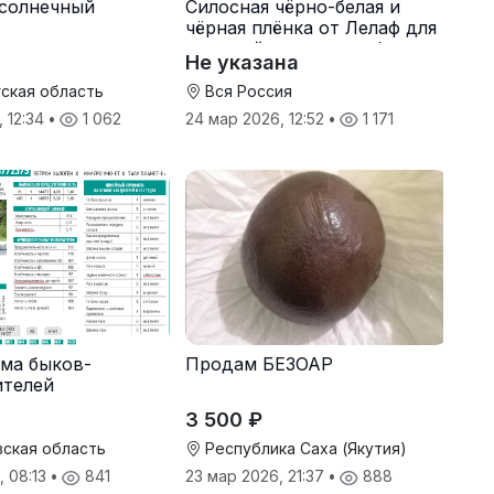
солнечный
Силосная чёрно-белая и
чёрная плёнка от Лелаф для
траншей и ям силоса/сенажа
Не указана
ская область
Вся Россия
, 12:34
•
1 062
24 мар 2026, 12:52
•
1 171
ма быков-
Продам БЕЗОАР
ителей
3 500 ₽
ская область
Республика Саха (Якутия)
, 08:13
•
841
23 мар 2026, 21:37
•
888