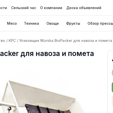
ости
Сельский час
О компании
Доска объявлений
Мясо
Техника
Овощи
Фрукты
Обзор пресс
тво
/
КРС
/
Упаковщик Murska BioPacker для навоза и помета
acker для навоза и помета