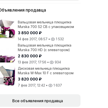
Объявления продавца
Вальцовая мельница плющилка
Murska 700 S2 CB с упаковщиком
3 850 000 ₽
14 фев 2017, 08:57
•
1 532
Вальцовая мельница плющилка
Murska 700 HD (с элеватором)
2 830 000 ₽
13 фев 2017, 17:56
•
934
Дисковая мельница плющилка
Murska W-Max 10 F с элеватором
3 820 000 ₽
7 фев 2017, 12:42
•
1 637
Все объявления продавца