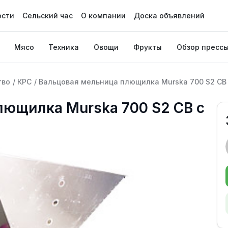
ости
Сельский час
О компании
Доска объявлений
Мясо
Техника
Овощи
Фрукты
Обзор пресс
тво
/
КРС
/
Вальцовая мельница плющилка Murska 700 S2 CB
лющилка Murska 700 S2 CB с