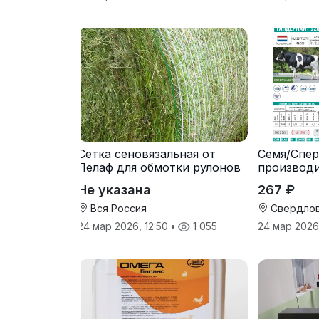
Сетка сеновязальная от
Семя/Спер
Лелаф для обмотки рулонов
производ
сена и соломы
Не указана
267 ₽
Вся Россия
Свердлов
24 мар 2026, 12:50
•
1 055
24 мар 2026