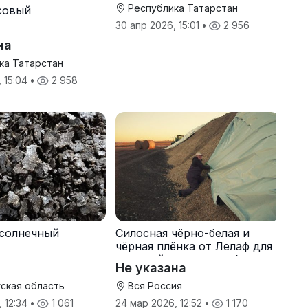
Республика Татарстан
совый
30 апр 2026, 15:01
•
2 956
на
ка Татарстан
, 15:04
•
2 958
солнечный
Силосная чёрно-белая и
чёрная плёнка от Лелаф для
траншей и ям силоса/сенажа
Не указана
ская область
Вся Россия
, 12:34
•
1 061
24 мар 2026, 12:52
•
1 170