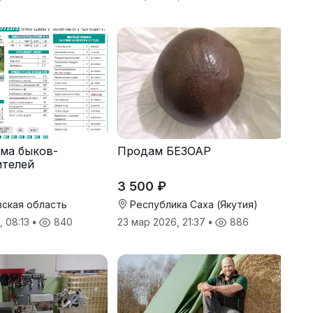
ма быков-
Продам БЕЗОАР
ителей
3 500 ₽
ская область
Республика Саха (Якутия)
, 08:13
•
840
23 мар 2026, 21:37
•
886