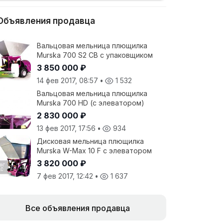
Объявления продавца
Вальцовая мельница плющилка
Murska 700 S2 CB с упаковщиком
3 850 000 ₽
14 фев 2017, 08:57
•
1 532
Вальцовая мельница плющилка
Murska 700 HD (с элеватором)
2 830 000 ₽
13 фев 2017, 17:56
•
934
Дисковая мельница плющилка
Murska W-Max 10 F с элеватором
3 820 000 ₽
7 фев 2017, 12:42
•
1 637
Все объявления продавца