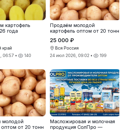
м картофель
Продаём молодой
26 года
картофель оптом от 20 тонн
от производителя
25 000 ₽
й край
Вся Россия
, 06:57
•
140
24 июл 2026, 09:02
•
199
я молодой
Масложировая и молочная
 оптом от 20 тонн
продукция СолПро —
одителя
экспортные поставки