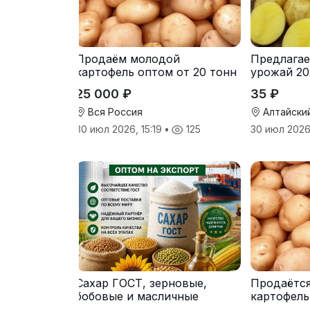
Продаём молодой
Предлагае
картофель оптом от 20 тонн
урожай 20
от производителя
25 000 ₽
35 ₽
Вся Россия
Алтайски
30 июл 2026, 15:19
•
125
30 июл 2026
Сахар ГОСТ, зерновые,
Продаётс
бобовые и масличные
картофель
культуры оптом
от произв