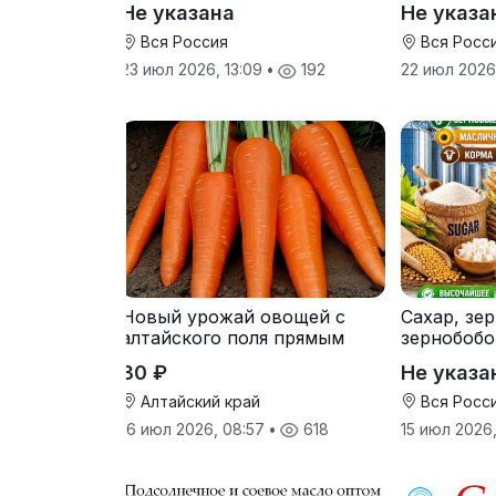
Не указана
Не указа
Вся Россия
Вся Росс
23 июл 2026, 13:09
•
192
22 июл 2026,
Новый урожай овощей с
Сахар, зе
алтайского поля прямым
зернобобо
оптом
культуры,
30 ₽
Не указа
Алтайский край
Вся Росс
16 июл 2026, 08:57
•
618
15 июл 2026,