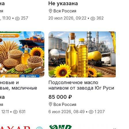
на
Не указана
ия
Вся Россия
 11:30
•
257
20 июл 2026, 09:22
•
362
рновые и
Подсолнечное масло
вые, масличные
наливом от завода Юг Руси
 корма
на
85 000 ₽
ия
Вся Россия
 12:11
•
631
6 июл 2026, 08:49
•
1 207