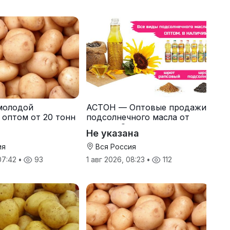
молодой
АСТОН — Оптовые продажи
 оптом от 20 тонн
подсолнечного масла от
одителя
завода. Экспорт
Не указана
ия
Вся Россия
 07:42
•
93
1 авг 2026, 08:23
•
112