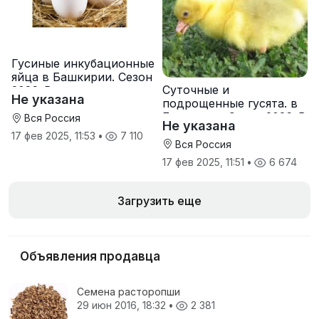
Гусиные инкубационные
яйца в Башкирии. Сезон
Суточные и
2026. В наличии
Не указана
подрощенные гусята. в
Башкирии. Сезон 2026. В
Вся Россия
Не указана
наличии
17 фев 2025, 11:53
•
7 110
Вся Россия
17 фев 2025, 11:51
•
6 674
Загрузить еще
Объявления продавца
Семена расторопши
29 июн 2016, 18:32
•
2 381