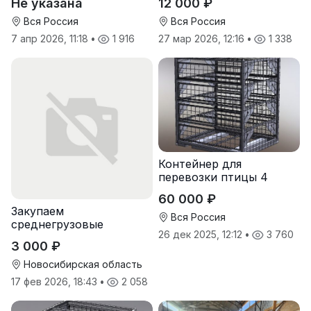
Не указана
12 000 ₽
м3
Вся Россия
Вся Россия
7 апр 2026, 11:18
•
1 916
27 мар 2026, 12:16
•
1 338
Контейнер для
перевозки птицы 4
яруса
60 000 ₽
Закупаем
Вся Россия
среднегрузовые
26 дек 2025, 12:12
•
3 760
стеллажи, стеллажи-
3 000 ₽
консоли и легкие
стеллажи
Новосибирская область
17 фев 2026, 18:43
•
2 058