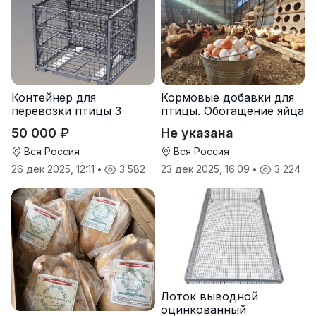
Контейнер для
Кормовые добавки для
перевозки птицы 3
птицы. Обогащение яйца
яруса
микроэлементами:
50 000 ₽
Не указана
йодом и селеном.
Вся Россия
Вся Россия
26 дек 2025, 12:11
•
3 582
23 дек 2025, 16:09
•
3 224
Лоток выводной
оцинкованный