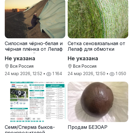
Силосная чёрно-белая и
Сетка сеновязальная от
чёрная плёнка от Лелаф
Лелаф для обмотки
для траншей и ям
рулонов сена и соломы
Не указана
Не указана
силоса/сенажа
Вся Россия
Вся Россия
24 мар 2026, 12:52
•
1 164
24 мар 2026, 12:50
•
1 050
Семя/Сперма быков-
Продам БЕЗОАР
производителей