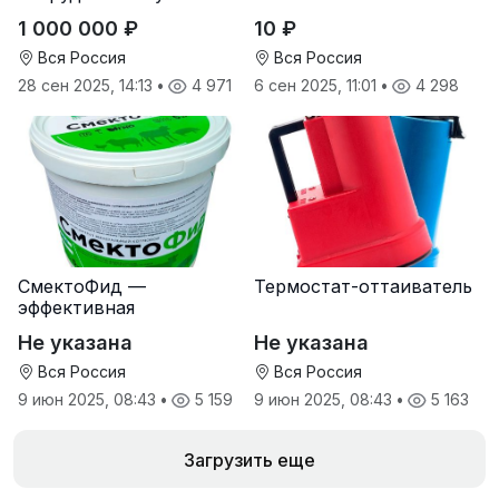
дилеров в регионах
1 000 000 ₽
10 ₽
Вся Россия
Вся Россия
28 сен 2025, 14:13
•
4 971
6 сен 2025, 11:01
•
4 298
СмектоФид —
Термостат-оттаиватель
эффективная
минеральная
Не указана
Не указана
антидиарейная
кормовая добавка для
Вся Россия
Вся Россия
телят
9 июн 2025, 08:43
•
5 159
9 июн 2025, 08:43
•
5 163
Загрузить еще