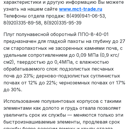
характеристики и другую информацию Вы можете
узнать на нашем сайте
www.mct-trade.ru
Телефоны отдела продаж: 8(499)941-06-53,
8(920)335-89-58, 8(920)335-95-39
Плуг полунавесной оборотный ППО-8-40-01
предназначен для гладкой пахоты на глубину до 27
см старопахотных не засоренных камнями почв, с
удельным сопротивлением до 0,09 МПа (0,9 кгс/
см2), твердостью до 0,4МПа, с влажностью
обрабатываемого слоя: подзолистых песчаных
почв до 23%; дерново-подзолистых суглинистых
почвах от 12% до 22%; черноземных почвах от 17%
до 30%.
Использование полувинтовых корпусов с такими
элементами как долото и грудь отвала позволяет
увеличить срок их службы — меняются только эти
быстроизнашиваемые элементы, продлевая срок
службы более дорогим лемеху и крылу отвала