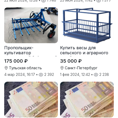
22 июл 2024, 15:28
•
1 746
25 июн 2024, 11:42
•
1 577
Пропольщик-
Купить весы для
культиватор
сельского и аграрного
штригерный 3-4-рядный
хозяйства от
175 000 ₽
35 000 ₽
«ТУЛКА-3/4»
производителя
Тульская область
Санкт-Петербург
4 мар 2024, 16:17
•
2 392
1 фев 2024, 12:42
•
2 238