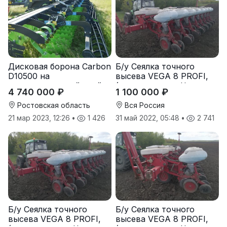
Дисковая борона Carbon
Б/у Сеялка точного
D10500 на
высева VEGA 8 PROFI,
подпружиненной стойке
(производство Червона
4 740 000 ₽
1 100 000 ₽
(3D)
Зирка), 2016 г., в
отличном состоянии
Ростовская область
Вся Россия
21 мар 2023, 12:26
•
1 426
31 май 2022, 05:48
•
2 741
Б/у Сеялка точного
Б/у Сеялка точного
высева VEGA 8 PROFI,
высева VEGA 8 PROFI,