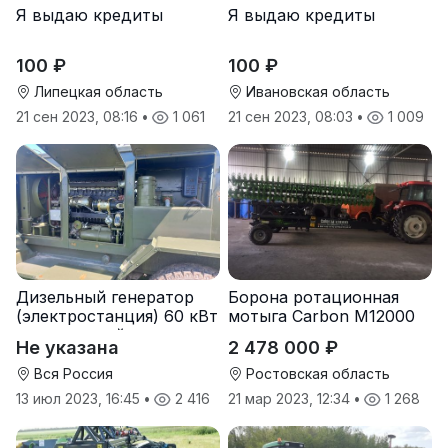
Я выдаю кредиты
Я выдаю кредиты
100 ₽
100 ₽
Липецкая область
Ивановская область
21 сен 2023, 08:16
•
1 061
21 сен 2023, 08:03
•
1 009
Дизельный генератор
Борона ротационная
(электростанция) 60 кВт
мотыга Carbon М12000
-автономный источник
Не указана
2 478 000 ₽
электроэнергии
Вся Россия
Ростовская область
13 июл 2023, 16:45
•
2 416
21 мар 2023, 12:34
•
1 268