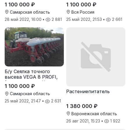
(производство Червона
(производство Червона
1 100 000 ₽
1 100 000 ₽
Зирка), 2016 г., в
Зирка), 2016 г., в
отличном состоянии
отличном состоянии
Самарская область
Вся Россия
28 май 2022, 16:00
•
2 881
25 май 2022, 21:53
•
2 661
Б/у Сеялка точного
высева VEGA 8 PROFI,
(производство Червона
1 100 000 ₽
Зирка), 2016 г, в
Растениепитатель
отличном состоянии
Самарская область
25 май 2022, 21:47
•
2 631
1 380 000 ₽
Воронежская область
26 авг 2021, 15:23
•
1 922