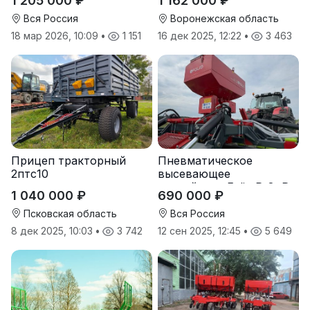
1 205 000 ₽
1 162 000 ₽
Вся Россия
Воронежская область
18 мар 2026, 10:09
•
1 151
16 дек 2025, 12:22
•
3 463
Прицеп тракторный
Пневматическое
2птс10
высевающее
устройство Folio R-8, R-
1 040 000 ₽
690 000 ₽
12
Псковская область
Вся Россия
8 дек 2025, 10:03
•
3 742
12 сен 2025, 12:45
•
5 649